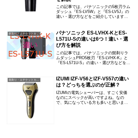
この記事では、パナソニックの5枚刃ラム
ダッシュ『ES-LV5W』と『ES-LV5J』の
違い・選び方などをご紹介しています。
ES-LV5WとES-LV5Jの違いは「充電中も
使えるか」「泡メイキング/音波洗浄モー
ド」の2つです。
パナソニック ES-LVHX-KとES-
髭剃り・エチケットカッター・バリカン・脱毛器
L571U-Sの違いは6つ！違い・選
び方を解説
この記事では、パナソニックの髭剃りラ
ムダッシュPRO5枚刃『ES-LVHX-K』と
『ES-L571U-S』の違い・選び方などをご
紹介しています。ES-LVHX-KとES-
L571U-Sの違いは「刃」「充電方法」
「表示」「形状」「サイズ」「重量」の6
IZUMI IZF-V56とIZF-V557の違い
髭剃り・エチケットカッター・バリカン・脱毛器
つです。
は？どっちを選ぶのが正解？
IZUMIの電気シェーバーは、すごく安価
なのにスペックが高いですよね。なの
で、気になっている方も多いと思いま
す。でも、型番もデザインも似てるのが
たくさんあるから、「違いはなに？」と
戸惑われた方もいらっしゃると思いま
す。この記事では、『IZF...