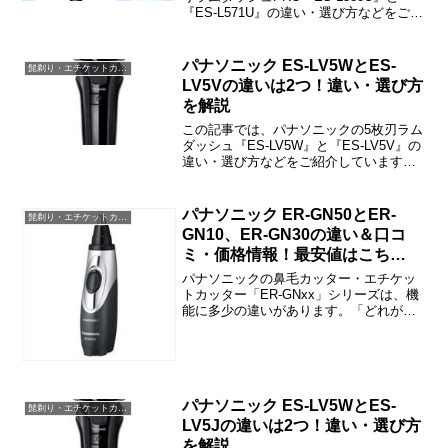
『ES-L571U』の違い・選び方などをご紹
介しています。ES-L580UとES-L571Uの
違いは「付属品（ケース）」「本体カラ
ー」だけで、本体の機能・性能は同じで
パナソニック ES-LV5WとES-
髭剃り・エチケットカッター・バリカン・脱毛器
す。
LV5Vの違いは2つ！違い・選び方
を解説
この記事では、パナソニックの5枚刃ラム
ダッシュ『ES-LV5W』と『ES-LV5V』の
違い・選び方などをご紹介しています。
ES-LV5WとES-LV5Vの違いは「AI制御」
「本体カラー」の2つです。
パナソニック ER-GN50とER-
髭剃り・エチケットカッター・バリカン・脱毛器
GN10、ER-GN30の違い＆口コ
ミ・価格情報！最安値はこち
ら！！
パナソニックの鼻毛カッター・エチケッ
トカッター「ER-GNxx」シリーズは、機
能に多少の違いがあります。「どれが最
強！」みたいな感じではなくて、『ER-
GN50』と『ER-GN30』は一長一短とい
った感じになっています。この記事では
『ER-...
パナソニック ES-LV5WとES-
髭剃り・エチケットカッター・バリカン・脱毛器
LV5Jの違いは2つ！違い・選び方
を解説