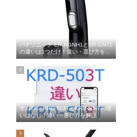
パナソニック ER-NGNH1とER-GN71
の違いは1つだけ！違い・選び方を解
説
オムロン KRD-503TとKRD-508Tの違
いはなし！違い・選び方を解説