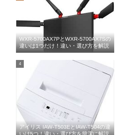
WXR-5700AX7PとWXR-5700AX7Sの
違いは1つだけ！違い・選び方を解説
アイリス IAW-T503EとIAW-T504の違
いは5つ！違い・選び方を簡潔に解説