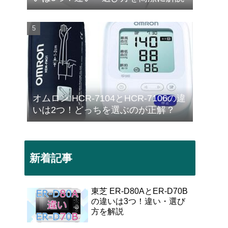
オムロン HCR-7104とHCR-7106の違
いは2つ！どっちを選ぶのが正解？
新着記事
東芝 ER-D80AとER-D70B
の違いは3つ！違い・選び
方を解説