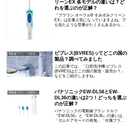
リーンEX 各モデルの違いは？ど
れを選ぶのが正解？
『ブラウン オーラルB すみずみクリーン
EX』は定番人気になっていますよね。で
も似たような型番がたくさんあるから、
「違いはなに？」と思われた方も多いと
思います。この記事では、『ブラウン オ
ーラルB すみずみクリーンEX』シリーズ
各モデルの違...
ビブレス(BVRES)ってどこの国の
電動歯ブラシ・口腔洗浄器
製品？調べてみました
この記事では、「口腔洗浄機 ビブレス
(BVRES)はどこの国の製造・販売か？」
などをご紹介しますね。
パナソニックEW-DL56とEW-
電動歯ブラシ・口腔洗浄器
DL36の違いは2つ！どっちを選ぶ
のが正解？
パナソニックの電動歯ブラシ ドルツ
『EW-DL56』と『EW-DL36』の違いは、
「ガムケアモードの有無」「付属ブラシ
の数」の2つです。この記事では、EW-
DL56とEW-DL36の違い・選び方などをご