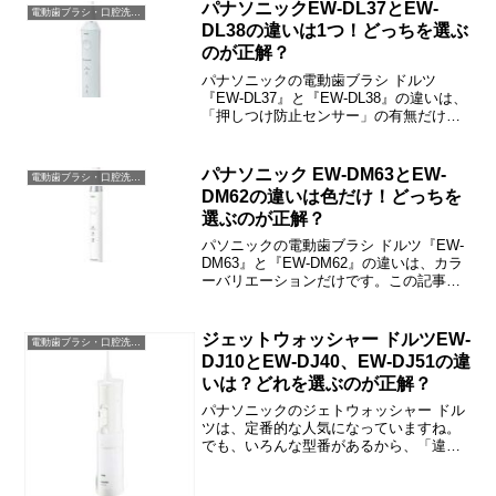
紹介しますね。
パナソニックEW-DL37とEW-
電動歯ブラシ・口腔洗浄器
DL38の違いは1つ！どっちを選ぶ
のが正解？
パナソニックの電動歯ブラシ ドルツ
『EW-DL37』と『EW-DL38』の違いは、
「押しつけ防止センサー」の有無だけで
す。この記事では、EW-DL37とEW-DL38
の違い・選び方などをご紹介しますね。
パナソニック EW-DM63とEW-
電動歯ブラシ・口腔洗浄器
DM62の違いは色だけ！どっちを
選ぶのが正解？
パソニックの電動歯ブラシ ドルツ『EW-
DM63』と『EW-DM62』の違いは、カラ
ーバリエーションだけです。この記事で
は、EW-DM63とEW-DM62の違い・選び
方などをご紹介しますね。
ジェットウォッシャー ドルツEW-
電動歯ブラシ・口腔洗浄器
DJ10とEW-DJ40、EW-DJ51の違
いは？どれを選ぶのが正解？
パナソニックのジェトウォッシャー ドル
ツは、定番的な人気になっていますね。
でも、いろんな型番があるから、「違い
はなに？」と思われた方も多いと思いま
す。この記事では、『EW-DJ10』『EW-