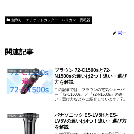
髭剃り・エチケットカッター・バリカン・脱毛器
憲一
関連記事
ブラウン 72-C1500sと72-
髭剃り・エチケットカッター・バリカン・脱毛器
N1500sの違いは2つ！違い・選び
方を解説
この記事では、ブラウンの電気シェーバ
ー『72-C1500s』と『72-N1500s』の違
い・選び方などをご紹介しています。72-
C1500sと72-N1500sの違いは「付属品
（ケース・保護キャップ）」「本体カラ
ー」だけで、その他はすべて同じです。
パナソニック ES-LV5HとES-
髭剃り・エチケットカッター・バリカン・脱毛器
LV5Vの違いは4つ！違い・選び方
を解説