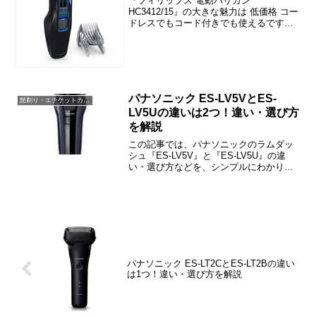
『フィリップス 電動バリカン
HC3412/15』の大きな魅力は 低価格 コー
ドレスでもコード付きでも使えるです。
高価なバリカンみたいに「アタッチメン
トがたくさん付いていて、どんな髪型で
も自由自在！」という感じの製品ではあ
りませんが、「シン...
パナソニック ES-LV5VとES-
髭剃り・エチケットカッター・バリカン・脱毛器
LV5Uの違いは2つ！違い・選び方
を解説
この記事では、パナソニックのラムダッ
シュ『ES-LV5V』と『ES-LV5U』の違
い・選び方などを、シンプルにわかりや
すくご紹介しています。
パナソニック ES-LT2CとES-LT2Bの違い
は1つ！違い・選び方を解説