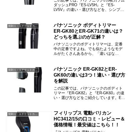
この記事では、パナソニックの5枚刃ラム
ダッシュPRO『ES-LV5H』と『ES-
LV5V』の違い・選び方などを、シンプル
にわかりやすくご紹介しています。
パナソニック ボディトリマー
髭剃り・エチケットカッター・バリカン・脱毛器
ER-GK80とER-GK71の違いは？
どっちを選ぶのが正解？
パナソニックのボディトリマーは、定番
中の定番ですよね。でも似たようなモデ
ルがたくさんあるから、「違いはな
に？」と戸惑われた方も多いと思いま
す。この記事では、ER-GK80とER-GK71
の違いや口コミ、価格情報などをご紹介
パナソニック ER-GK82とER-
髭剃り・エチケットカッター・バリカン・脱毛器
しますね。パナソニ...
GK60の違いは3つ！違い・選び方
を解説
この記事では、パナソニックのボディト
リマー『ER-GK82』と『ER-GK60』の違
い・選び方などをご紹介しています。ER-
GK82とER-GK60の違いは「アタッチメ
ントで調整できる段階」「海外でも使え
るか」「充電時間」の3つです。
フィリップス 電動バリカン
髭剃り・エチケットカッター・バリカン・脱毛器
HC3412/15の口コミ・レビュー＆
価格情報！最安値はこちら！！