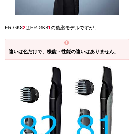
ER-GK8
2
はER-GK8
1
の後継モデルですが、
違いは色だけ
で、
機能・性能の違いはありません
。