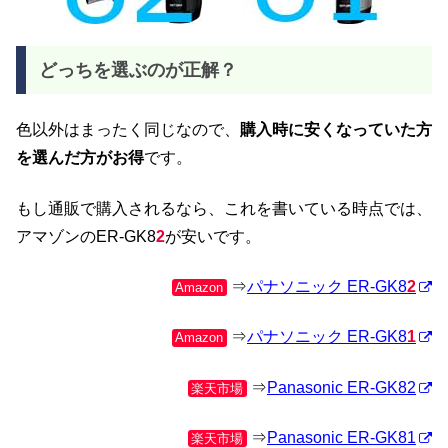
どっちを選ぶのが正解？
色以外はまったく同じなので、
購入時に安くなっていた方
を選んだ方がお得
です。
もし通販で購入されるなら、これを書いている時点では、
アマゾンのER-GK8
2
が安いです。
⇒
パナソニック ER-GK8
2
Amazon
⇒
パナソニック ER-GK8
1
Amazon
⇒
Panasonic ER-GK82
楽天市場
⇒
Panasonic ER-GK81
楽天市場