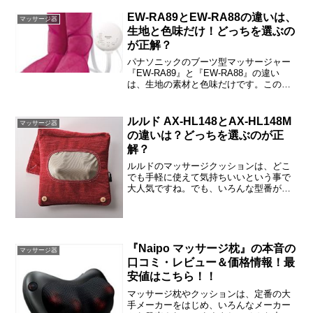
ンマッサージャー」といっても、同じよ
うな名前で同じような価格のが何個もあ
EW-RA89とEW-RA88の違いは、
マッサージ器
りますね……。そのせいで...
生地と色味だけ！どっちを選ぶの
が正解？
パナソニックのブーツ型マッサージャー
『EW-RA89』と『EW-RA88』の違い
は、生地の素材と色味だけです。この記
事では、EW-RA89とEW-RA88の違いや
選ぶ基準などをご紹介しますね。
ルルド AX-HL148とAX-HL148M
マッサージ器
の違いは？どっちを選ぶのが正
解？
ルルドのマッサージクッションは、どこ
でも手軽に使えて気持ちいいという事で
大人気ですね。でも、いろんな型番が発
売されているから、迷いますよね……。
とくにAX-HL148とAX-L148Mは似ている
から、「何が違うの？どっちを選べばい
いの？」と...
『Naipo マッサージ枕』の本音の
マッサージ器
口コミ・レビュー＆価格情報！最
安値はこちら！！
マッサージ枕やクッションは、定番の大
手メーカーをはじめ、いろんなメーカー