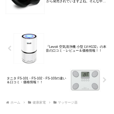
から発売されていますよね。そんな中、
『Naipo マッサージ枕』は比較的お手頃
な価格ですが、実力はどんな感じなので
しょうか？この記事では、『Naipo マッ
サージ枕』の...
『Levoit 空気清浄機 小型 LV-H132』の本
音の口コミ・レビュー＆価格情報！！
タニタ FS-101・FS-102・FS-103の違い
＆口コミ・価格情報！！
ホーム
健康家電
マッサージ器