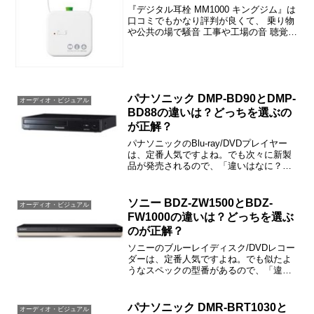
も！！
『デジタル耳栓 MM1000 キングジム』は
口コミでもかなり評判が良くて、 乗り物
や公共の場で騒音 工事や工場の音 聴覚過
敏 うるさい場所だと人の声が聞き取れな
いなどでお困りの方におすすめです。こ
の記事では、デジタル耳栓 MM1000の口
コ...
パナソニック DMP-BD90とDMP-
オーディオ・ビジュアル
BD88の違いは？どっちを選ぶの
が正解？
パナソニックのBlu-ray/DVDプレイヤー
は、定番人気ですよね。でも次々に新製
品が発売されるので、「違いはなに？」
と戸惑われた方も多いと思います。この
記事では、DMP-BD90とDMP-BD88の違
いや口コミ、価格情報などをご紹介しま
ソニー BDZ-ZW1500とBDZ-
オーディオ・ビジュアル
す...
FW1000の違いは？どっちを選ぶ
のが正解？
ソニーのブルーレイディスク/DVDレコー
ダーは、定番人気ですよね。でも似たよ
うなスペックの型番があるので、「違い
はなに？」と戸惑われた方も多いと思い
ます。この記事では、BDZ-ZW1500と
BDZ-FW1000の違いや口コミ、価格情報
パナソニック DMR-BRT1030と
オーディオ・ビジュアル