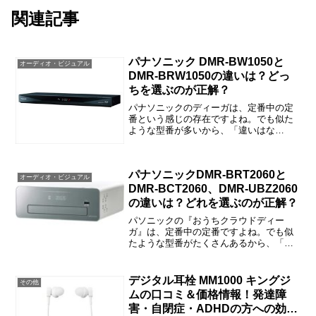
関連記事
パナソニック DMR-BW1050と
オーディオ・ビジュアル
DMR-BRW1050の違いは？どっ
ちを選ぶのが正解？
パナソニックのディーガは、定番中の定
番という感じの存在ですよね。でも似た
ような型番が多いから、「違いはな
に？」と思われた方も多いと思います。
この記事では、DMR-BW1050とDMR-
BRW1050の違いや口コミ、価格情報など
パナソニックDMR-BRT2060と
をご紹介します...
オーディオ・ビジュアル
DMR-BCT2060、DMR-UBZ2060
の違いは？どれを選ぶのが正解？
パソニックの『おうちクラウドディー
ガ』は、定番中の定番ですよね。でも似
たような型番がたくさんあるから、「違
いはなに？」と戸惑われた方も多いと思
います。この記事では、DMR-BRT2060と
DMR-BCT2060・DMR-UBZ2060の違い...
デジタル耳栓 MM1000 キングジ
その他
ムの口コミ＆価格情報！発達障
害・自閉症・ADHDの方への効果