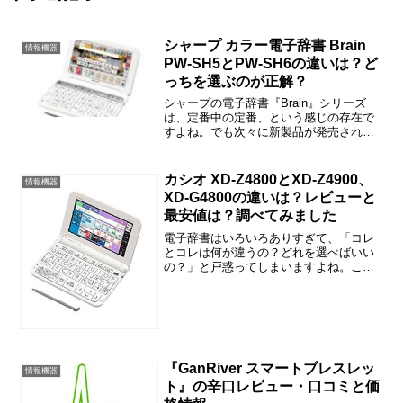
シャープ カラー電子辞書 Brain
情報機器
PW-SH5とPW-SH6の違いは？ど
っちを選ぶのが正解？
シャープの電子辞書『Brain』シリーズ
は、定番中の定番、という感じの存在で
すよね。でも次々に新製品が発売される
ので、「違いはなに？」と戸惑われた方
も多いと思います。この記事では、PW-
SH5とPW-SH6の違いや口コミ、価格情
カシオ XD-Z4800とXD-Z4900、
情報機器
報などをご紹...
XD-G4800の違いは？レビューと
最安値は？調べてみました
電子辞書はいろいろありすぎて、「コレ
とコレは何が違うの？どれを選べばいい
の？」と戸惑ってしまいますよね。この
記事では、『XD-Z4800』と『XD-
Z4900』『XD-G4800』の違いやレビュ
ー、価格情報などをご紹介しますね。カ
シオ XD...
『GanRiver スマートブレスレッ
情報機器
ト』の辛口レビュー・口コミと価