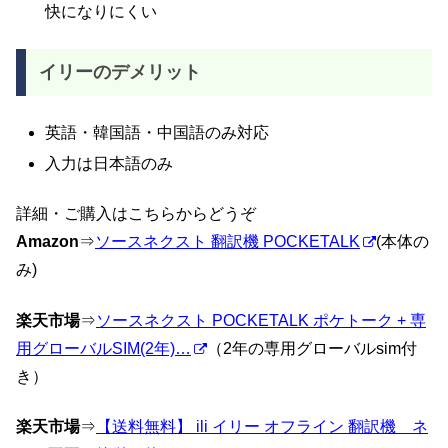
快になりにくい
イリーのデメリット
英語・韓国語・中国語のみ対応
入力は日本語のみ
詳細・ご購入はこちらからどうぞ
Amazon
⇒
ソースネクスト 翻訳機 POCKETALK
(本体の
み)
楽天市場
⇒
ソースネクスト POCKETALK ポケトーク + 専
用グローバルSIM(2年)…
（2年の専用グローバルsim付
き）
楽天市場
⇒
【送料無料】 ili イリー オフライン 翻訳機 ネ