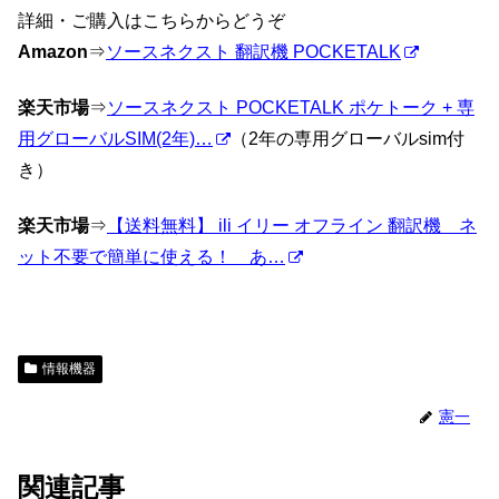
詳細・ご購入はこちらからどうぞ
Amazon
⇒
ソースネクスト 翻訳機 POCKETALK
楽天市場
⇒
ソースネクスト POCKETALK ポケトーク + 専
用グローバルSIM(2年)…
（2年の専用グローバルsim付
き）
楽天市場
⇒
【送料無料】 ili イリー オフライン 翻訳機 ネ
ット不要で簡単に使える！ あ…
情報機器
憲一
関連記事