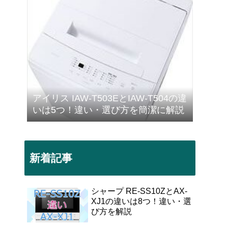
アイリス IAW-T503EとIAW-T504の違
いは5つ！違い・選び方を簡潔に解説
新着記事
シャープ RE-SS10ZとAX-
XJ1の違いは8つ！違い・選
び方を解説