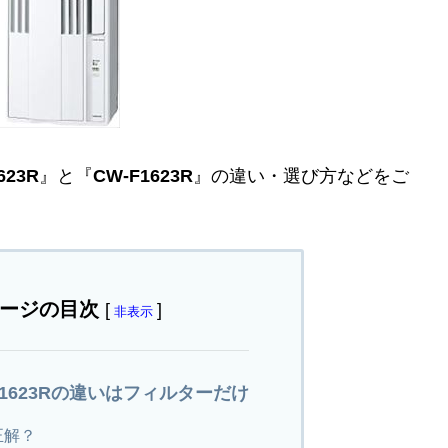
623R
』と『
CW-F1623R
』の違い・選び方などをご
ージの目次
[
]
非表示
-F1623Rの違いはフィルターだけ
正解？