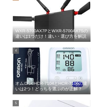
WXR-5700AX7PとWXR-5700AX7Sの
違いは1つだけ！違い・選び方を解説
オムロン HCR-7104とHCR-7106の違
いは2つ！どっちを選ぶのが正解？