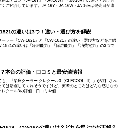
アコン『JA-16Y』『JA-16W』『JA-16V』の違い・選び方
紹介しています。JA-16Y・JA-16W・JA-16Vは発売日が違
。
W-1821の違いは3つ！違い・選び方を解説
ラー『CW-1621』と『CW-1821』の違い・選び方などをご紹
CW-1821の違いは「冷房能力」「除湿能力」「消費電力」の3つで
い？本音の評価・口コミと最安値情報
、『楽座クーラー クレクール3（CLECOOL III）』が注目され
っては活躍してくれそうですけど、実際のところはどんな感じなの
レクール3の評価・口コミや価...
W-F1619、CW-16Aの違いは？どれを選ぶのが正解？