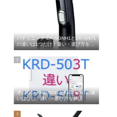
パナソニック ER-NGNH1とER-GN71
の違いは1つだけ！違い・選び方を解
説
オムロン KRD-503TとKRD-508Tの違
いはなし！違い・選び方を解説