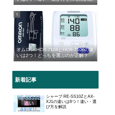
オムロン HCR-7104とHCR-7106の違
いは2つ！どっちを選ぶのが正解？
新着記事
シャープ RE-SS10ZとAX-
XJ1の違いは8つ！違い・選
び方を解説