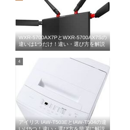
WXR-5700AX7PとWXR-5700AX7Sの
違いは1つだけ！違い・選び方を解説
アイリス IAW-T503EとIAW-T504の違
いは5つ！違い・選び方を簡潔に解説