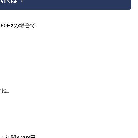
50Hzの場合で
すね。
年間8,208円