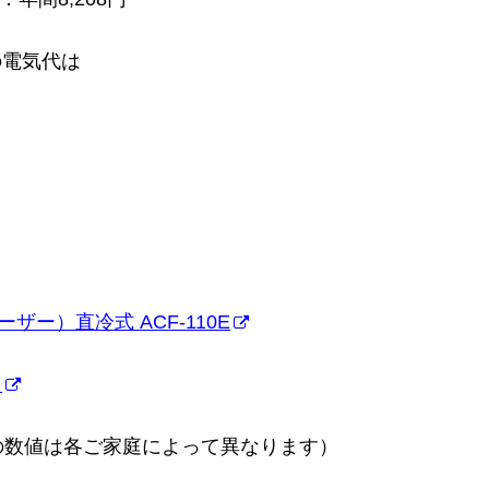
の電気代は
ザー）直冷式 ACF-110E
…
の数値は各ご家庭によって異なります）