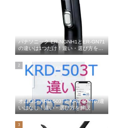
パナソニック ER-NGNH1とER-GN71
の違いは1つだけ！違い・選び方を解
説
オムロン KRD-503TとKRD-508Tの違
いはなし！違い・選び方を解説