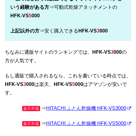
いう経験がある方
⇒可動式乾燥アタッチメントの
HFK-VS
5
000
上記以外の方
⇒安く購入できる
HFK-VS
3
000
ちなみに通販サイトのランキングでは、
HFK-VS
3
000
の
方が人気です。
もし通販で購入されるなら、これを書いている時点では、
HFK-VS
3
000
は楽天、
HFK-VS
5
000
はアマゾンが安いで
す。
⇒
HITACHI ふとん乾燥機 HFK-VS3000
楽天市場
⇒
HITACHI ふとん乾燥機 HFK-VS5000
楽天市場