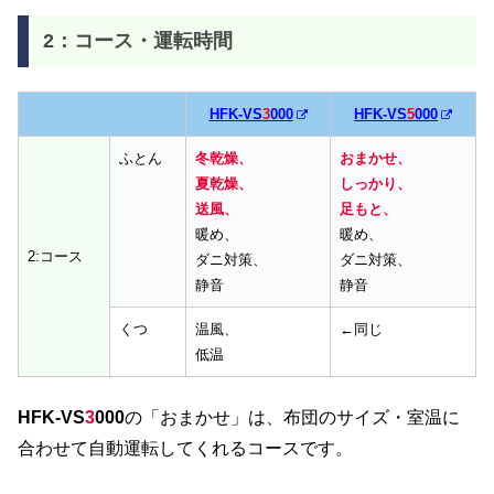
2：コース・運転時間
HFK-VS
3
000
HFK-VS
5
000
ふとん
冬乾燥、
おまかせ、
夏乾燥、
しっかり、
送風、
足もと、
暖め、
暖め、
2:コース
ダニ対策、
ダニ対策、
静音
静音
くつ
温風、
←同じ
低温
HFK-VS
3
000
の「おまかせ」は、布団のサイズ・室温に
合わせて自動運転してくれるコースです。