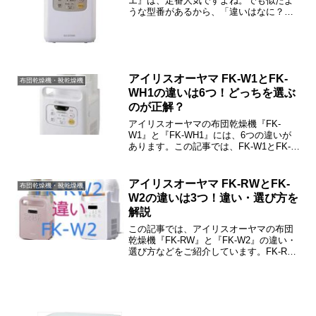
エ』は、定番人気ですよね。でも似たよ
うな型番があるから、「違いはなに？」
と戸惑われた方も多いと思います。この
記事では、KFK-W1とFK-W1の違いや口
コミ、価格情報、電気代などをご紹介し
ますね。アイリス...
アイリスオーヤマ FK-W1とFK-
布団乾燥機・靴乾燥機
WH1の違いは6つ！どっちを選ぶ
のが正解？
アイリスオーヤマの布団乾燥機『FK-
W1』と『FK-WH1』には、6つの違いが
あります。この記事では、FK-W1とFK-
WH1の違い・選び方などをご紹介します
ね。
アイリスオーヤマ FK-RWとFK-
布団乾燥機・靴乾燥機
W2の違いは3つ！違い・選び方を
解説
この記事では、アイリスオーヤマの布団
乾燥機『FK-RW』と『FK-W2』の違い・
選び方などをご紹介しています。FK-RW
とFK-W2の違いは「消費電力」「付属
品」「カラー・外観」の3つで、その他は
同じです。