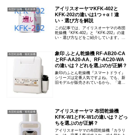
く、まったく同じです。
アイリスオーヤマKFK-402と
布団乾燥機・靴乾燥機
KFK-202の違いは1つ＋α！違
い・選び方を解説
この記事では、アイリスオーヤマの布団
乾燥機『KFK-402』と『KFK-202』の違
い・選び方などをご紹介しています。
KFK-402とKFK-202の大きな違いは「パ
ワー」で、他にも細かな違いがいくつか
あります。
象印 ふとん乾燥機 RF-AB20-CA
布団乾燥機・靴乾燥機
とRF-AA20-AA、RF-AC20-WA
の違いは？どれを選ぶのが正解？
象印のふとん乾燥機『スマートドライ』
シリーズは定番人気ですよね。でも、新
旧モデルが販売されているから、「違い
はなに？」と思われた方も多いと思いま
す。この記事では、『RF-AB20-CA』と
『RF-AA20-AA』『RF-AC20-WA』の違...
アイリスオーヤマ 布団乾燥機
布団乾燥機・靴乾燥機
KFK-W1とFK-W1の違いは？どっ
ちを選ぶのが正解？
アイリスオーヤマの布団乾燥機『カラリ