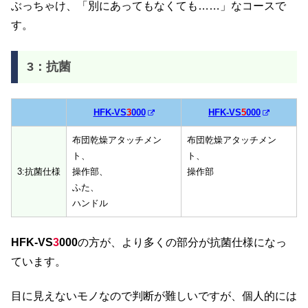
ぶっちゃけ、「別にあってもなくても……」なコースで
す。
3：抗菌
HFK-VS
3
000
HFK-VS
5
000
布団乾燥アタッチメン
布団乾燥アタッチメン
ト、
ト、
3:抗菌仕様
操作部、
操作部
ふた、
ハンドル
HFK-VS
3
000
の方が、より多くの部分が抗菌仕様になっ
ています。
目に見えないモノなので判断が難しいですが、個人的には