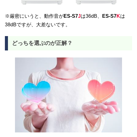
※厳密にいうと、動作音が
ES-S7
J
は36dB、
ES-S7
K
は
38dBですが、大差ないです。
どっちを選ぶのが正解？