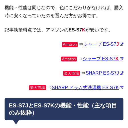
機能・性能は同じなので、色にこだわりがなければ、購入
時に安くなっていたのを選んだ方がお得です。
記事執筆時点では、アマゾンの
ES-S7
K
が安いです。
⇒
シャープ ES-S7
J
Amazon
⇒
シャープ ES-S7
K
Amazon
⇒
SHARP ES-S7J
楽天市場
⇒
SHARP ドラム式洗濯機 ES-S7K
楽天市場
ES-S7JとES-S7Kの機能・性能（主な項目
のみ抜粋）