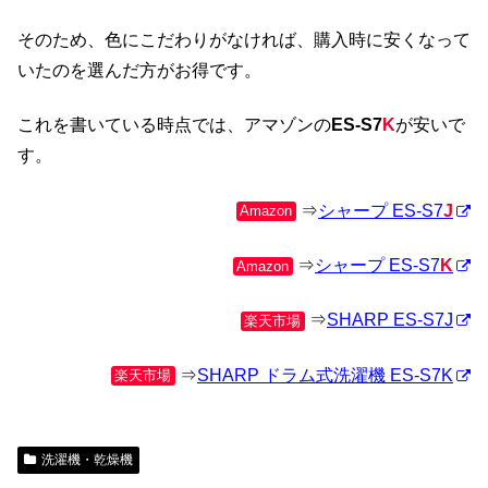
そのため、色にこだわりがなければ、購入時に安くなって
いたのを選んだ方がお得です。
これを書いている時点では、アマゾンの
ES-S7
K
が安いで
す。
⇒
シャープ ES-S7
J
Amazon
⇒
シャープ ES-S7
K
Amazon
⇒
SHARP ES-S7J
楽天市場
⇒
SHARP ドラム式洗濯機 ES-S7K
楽天市場
洗濯機・乾燥機