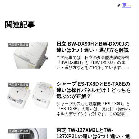
憲一
関連記事
日立 BW-DX90HとBW-DX90Jの
洗濯機・乾燥機
違いは3つ！違い・選び方を解説
この記事では、日立のタテ型洗濯乾燥機
『BW-DX90H』と『BW-DX90J』の違
い・選び方などをご紹介しています。
BW-DX90HとBW-DX90Jの違いは「衣類
長もちナイアガラビート洗浄」「スピー
ド浸透水流」「つけおき2度洗い」の3つ
シャープ ES-TX8DとES-TX8Eの
洗濯機・乾燥機
です。
違いは操作パネルだけ！どっちを
選ぶのが正解？
シャープの穴なし洗濯機『ES-TX8D』と
『ES-TX8E』の違いは、見た目（操作パ
ネルのデザイン）だけです。この記事で
は、ES-TX8DとES-TX8Eの違いや選び方
などをご紹介しますね。
東芝 TW-127XM2LとTW-
洗濯機・乾燥機
127XP2Lの違いは6つ！違い・選