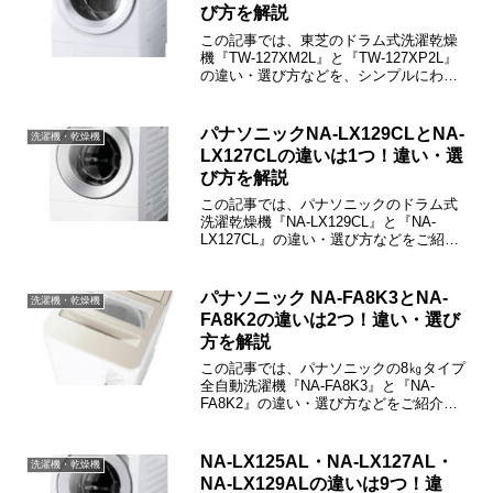
び方を解説
この記事では、東芝のドラム式洗濯乾燥
機『TW-127XM2L』と『TW-127XP2L』
の違い・選び方などを、シンプルにわか
りやすくご紹介しています。
パナソニックNA-LX129CLとNA-
洗濯機・乾燥機
LX127CLの違いは1つ！違い・選
び方を解説
この記事では、パナソニックのドラム式
洗濯乾燥機『NA-LX129CL』と『NA-
LX127CL』の違い・選び方などをご紹介
しています。NA-LX129CLとNA-LX127CL
の違いは「ナノイーX」だけです。
パナソニック NA-FA8K3とNA-
洗濯機・乾燥機
FA8K2の違いは2つ！違い・選び
方を解説
この記事では、パナソニックの8㎏タイプ
全自動洗濯機『NA-FA8K3』と『NA-
FA8K2』の違い・選び方などをご紹介し
ています。NA-FA8K3とNA-FA8K2の違い
は「時短コース」「レースカーテンコー
ス」の2つだけで、その他は共通です。
NA-LX125AL・NA-LX127AL・
洗濯機・乾燥機
NA-LX129ALの違いは9つ！違