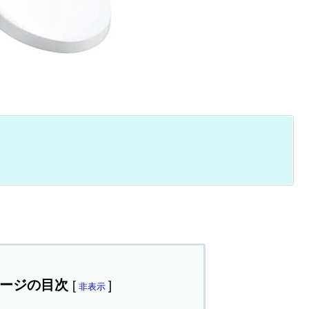
ージの目次
[
]
非表示