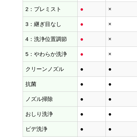
2：プレミスト
●
×
3：継ぎ目なし
●
×
4：洗浄位置調節
●
×
5：やわらか洗浄
●
×
クリーンノズル
●
●
抗菌
●
●
ノズル掃除
●
●
おしり洗浄
●
●
ビデ洗浄
●
●