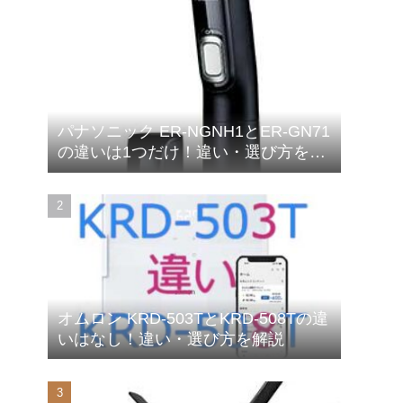
パナソニック ER-NGNH1とER-GN71
の違いは1つだけ！違い・選び方を解
説
オムロン KRD-503TとKRD-508Tの違
いはなし！違い・選び方を解説