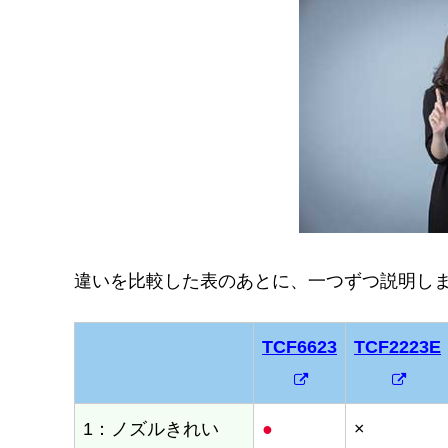
違いを比較した表のあとに、一つずつ説明し
TCF6623
TCF2223E
TCF6623
TCF2223E
1：ノズルきれい
●
×