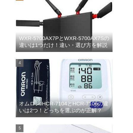
WXR-5700AX7PとWXR-5700AX7Sの
違いは1つだけ！違い・選び方を解説
オムロン HCR-7104とHCR-7106の違
いは2つ！どっちを選ぶのが正解？