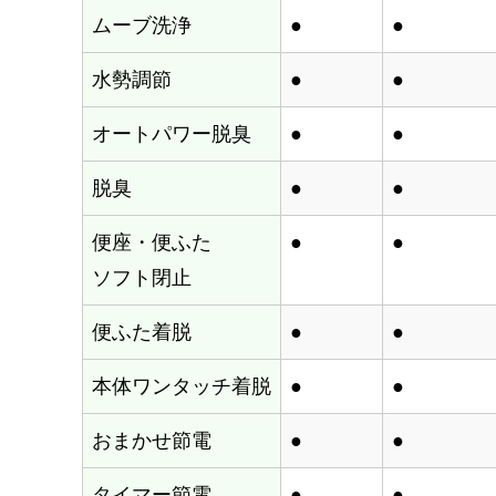
ムーブ洗浄
●
●
水勢調節
●
●
オートパワー脱臭
●
●
脱臭
●
●
便座・便ふた
●
●
ソフト閉止
便ふた着脱
●
●
本体ワンタッチ着脱
●
●
おまかせ節電
●
●
タイマー節電
●
●