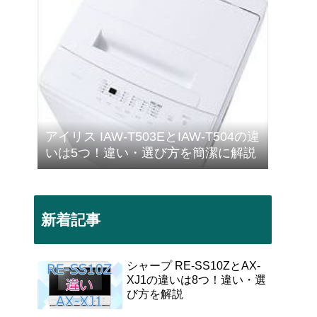
アイリス IAW-T503EとIAW-T504の違
いは5つ！違い・選び方を簡潔に解説
新着記事
シャープ RE-SS10ZとAX-
XJ1の違いは8つ！違い・選
び方を解説