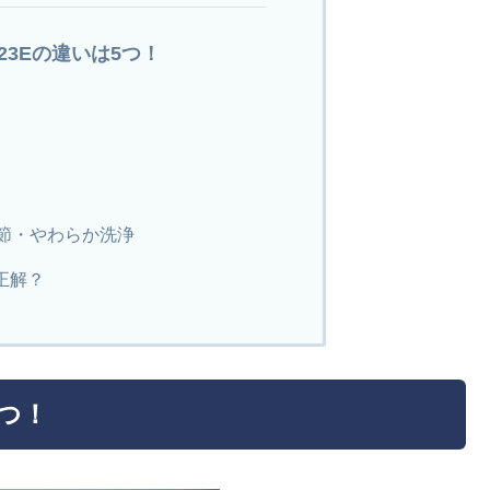
2223Eの違いは5つ！
調節・やわらか洗浄
正解？
5つ！