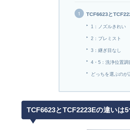
TCF6623とTCF
1：ノズルきれい
2：プレミスト
3：継ぎ目なし
4・5：洗浄位置
どっちを選ぶのが
TCF6623とTCF2223Eの違いは