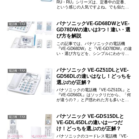
RU・RU』シリーズは、定番中の定番、
という感じの人気ですよね。でも似た型
番があるから、「違いはなに？」と戸惑
われた方も多いと思います。この記事で
は、との違いや口コミ、価格情報などを
パナソニックVE-GD68DWとVE-
電話機・FAX
ご紹介しますね。パナ...
GD78DWの違いは3つ！違い・選
び方を解説
この記事では、パナソニックの電話機
『VE-GD68DW』と『VE-GD78DW』の違
い・選び方などを、シンプルにわかりや
すくご紹介しますね。
パナソニック VE-GZ51DLとVE-
電話機・FAX
GD56DLの違いはなし！どっちを
選ぶのが正解？
パナソニックの電話機『VE-GZ51DL』と
『VE-GD56DL』はソックリだから、「何
が違うの？」と戸惑われた方も多いと思
います。最初に結論だけ簡単にご紹介し
ておくと、まったく同じ製品（販売ルー
トによって型番を変えてあるだけ）で
パナソニック VE-GDS15DLと
電話機・FAX
す。機能・...
VE-GDL45DLの違いは一つだ
け！どっちを選ぶのが正解？
パナソニックのコードレス電話機『VE-