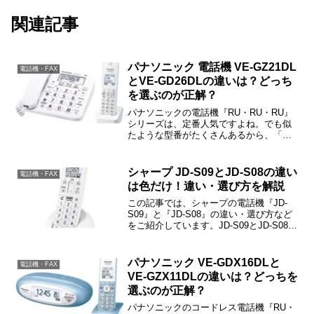
関連記事
パナソニック 電話機 VE-GZ21DL
電話機・FAX
とVE-GD26DLの違いは？どっち
を選ぶのが正解？
パナソニックの電話機『RU・RU・RU』
シリーズは、定番人気ですよね。でも似
たような型番がたくさんあるから、「違
いはなに？」と戸惑われた方も多いと思
います。この記事では、VE-GZ21DLと
VE-GD26DLのちがいや口コミ、価格情報
シャープ JD-S09とJD-S08の違い
電話機・FAX
などを...
は色だけ！違い・選び方を解説
この記事では、シャープの電話機『JD-
S09』と『JD-S08』の違い・選び方など
をご紹介しています。JD-S09とJD-S08の
違いはカラーバリエーションだけで、機
能・性能などの違いはありません。
パナソニック VE-GDX16DLと
電話機・FAX
VE-GZX11DLの違いは？どっちを
選ぶのが正解？
パナソニックのコードレス電話機『RU・