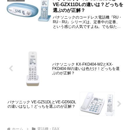
ぼ同じです。
VE-GZX11DLの違いは？どっちを
選ぶのが正解？
パナソニックのコードレス電話機『RU・
RU・RU』シリーズは、定番中の定番、
という感じの人気ですよね。でも似た型
番があるから、「違いはなに？」と戸惑
われた方も多いと思います。この記事で
は、との違いや口コミ、価格情報などを
ご紹介しますね。パナ...
パナソニック KX-FKD404-W2とKX-
FKD404-Wの違いは色だけ！どっちを選
ぶのが正解？
パナソニック VE-GZ51DLとVE-GD56DL
の違いはなし！どっちを選ぶのが正解？
ホーム
電話機・FAX