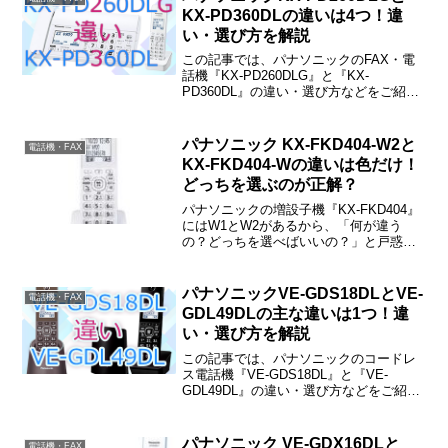
KX-PD360DLの違いは4つ！違
い・選び方を解説
この記事では、パナソニックのFAX・電
話機『KX-PD260DLG』と『KX-
PD360DL』の違い・選び方などをご紹介
しています。KX-PD260DLGとKX-
PD360DLの違いは「漢字・カナ」「迷惑
電話相談機能」「ドアホンワープ」「着
パナソニック KX-FKD404-W2と
電話機・FAX
信読み上げ」の4つです。
KX-FKD404-Wの違いは色だけ！
どっちを選ぶのが正解？
パナソニックの増設子機『KX-FKD404』
にはW1とW2があるから、「何が違う
の？どっちを選べばいいの？」と戸惑わ
れた方も多いと思います。この記事で
は、W1ﾄW2の違いなどをご紹介します
ね。最初に結論だけ簡単にご紹介してお
パナソニックVE-GDS18DLとVE-
電話機・FAX
くと、違いは見た...
GDL49DLの主な違いは1つ！違
い・選び方を解説
この記事では、パナソニックのコードレ
ス電話機『VE-GDS18DL』と『VE-
GDL49DL』の違い・選び方などをご紹介
しています。VE-GDS18DLとVE-
GDL49DLの主な違いは「設置方法・設置
場所」だけで、その他の機能・性能はほ
パナソニック VE-GDX16DLと
電話機・FAX