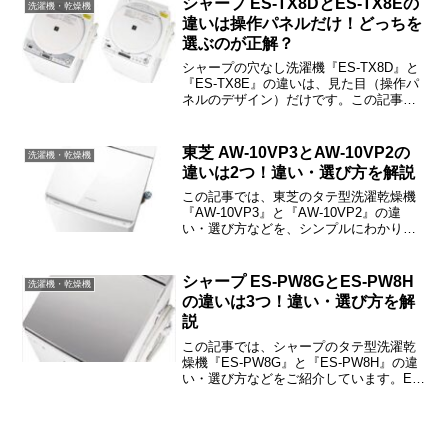
シャープ ES-TX8DとES-TX8Eの
洗濯機・乾燥機
い・選ぶ基準などをご紹介しますね。
違いは操作パネルだけ！どっちを
選ぶのが正解？
シャープの穴なし洗濯機『ES-TX8D』と
『ES-TX8E』の違いは、見た目（操作パ
ネルのデザイン）だけです。この記事で
は、ES-TX8DとES-TX8Eの違いや選び方
などをご紹介しますね。
東芝 AW-10VP3とAW-10VP2の
洗濯機・乾燥機
違いは2つ！違い・選び方を解説
この記事では、東芝のタテ型洗濯乾燥機
『AW-10VP3』と『AW-10VP2』の違
い・選び方などを、シンプルにわかりや
すくご紹介しています。AW-10VP3と
AW-10VP2の違いは「スポーツウェアコ
ース」「付属品」の2つです。
シャープ ES-PW8GとES-PW8H
洗濯機・乾燥機
の違いは3つ！違い・選び方を解
説
この記事では、シャープのタテ型洗濯乾
燥機『ES-PW8G』と『ES-PW8H』の違
い・選び方などをご紹介しています。ES-
PW8GとES-PW8Hの違いは「COCORO
WASH」「カラー」「付属品（底カバ
ー）の有無」の3つです。