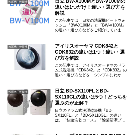
日立 BW-X100MとBW-V100Mの
洗濯機・乾燥機
違いは1つだけ！違い・選び方を
解説
この記事では、日立の洗濯機ビートウォ
ッシュ『BW-X100M』と『BW-V100M』
の違い・選び方などをご紹介していま
す。BW-X100MとBW-V100Mの違いは
「洗剤・柔軟剤の自動投入」だけで、そ
の他の機能・性能は同じです。
アイリスオーヤマ CDK842と
洗濯機・乾燥機
CDK832の違いは1つ！違い・選
び方を解説
この記事では、アイリスオーヤマのドラ
ム式洗濯機『CDK842』と『CDK832』の
違い・選び方などを、シンプルにわかり
やすくご紹介しています。CDK842と
CDK832の違いは「乾燥容量」だけです。
日立 BD-SX110FLとBD-
洗濯機・乾燥機
SX110GLの違いは5つ！どっちを
選ぶのが正解？
日立のドラム式洗濯乾燥機『BD-
SX110FL』と『BD-SX110GL』の違い
は、「快速洗乾コース」「除菌清潔プラ
スコース」「抗菌糸くずフィルタ」「電
気代」「本体カラー」の5つです。この記
事では、BD-SX110FLとBD-SX110GLの違