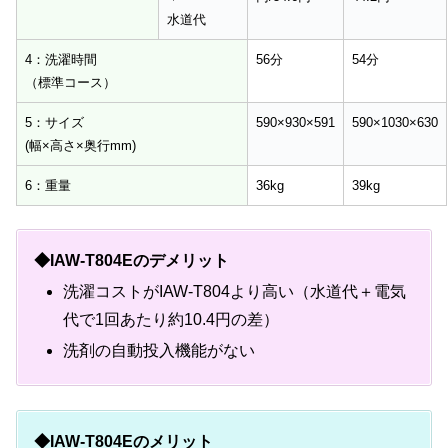
水道代
4：洗濯時間
56分
54分
（標準コース）
5：サイズ
590×930×591
590×1030×630
(幅×高さ×奥行mm)
6：重量
36kg
39kg
◆IAW-T804Eのデメリット
洗濯コストがIAW-T804より高い（水道代＋電気
代で1回あたり約10.4円の差）
洗剤の自動投入機能がない
◆IAW-T804Eのメリット