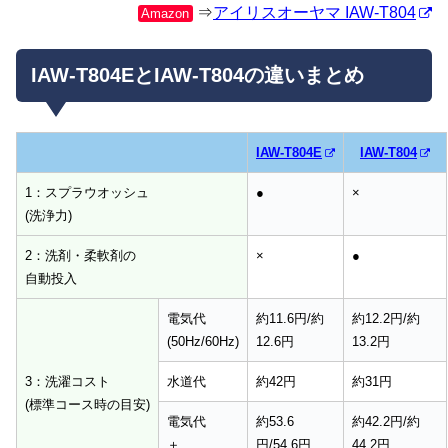
⇒
アイリスオーヤマ IAW-T804
Amazon
IAW-T804EとIAW-T804の違いまとめ
IAW-T804E
IAW-T804
1：スプラウオッシュ
●
×
(洗浄力)
2：洗剤・柔軟剤の
×
●
自動投入
電気代
約11.6円/約
約12.2円/約
(50Hz/60Hz)
12.6円
13.2円
3：洗濯コスト
水道代
約42円
約31円
(標準コース時の目安)
電気代
約53.6
約42.2円/約
＋
円/54.6円
44.2円