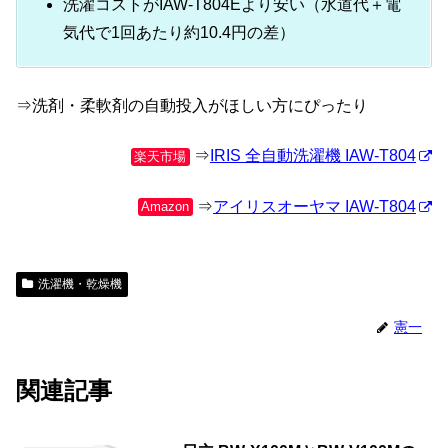
洗濯コストがIAW-T804Eより安い（水道代＋電
気代で1回あたり約10.4円の差）
⇒洗剤・柔軟剤の自動投入がほしい方にぴったり
⇒
IRIS 全自動洗濯機 IAW-T804
楽天市場
⇒
アイリスオーヤマ IAW-T804
Amazon
洗濯機・乾燥機
憲一
関連記事