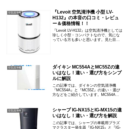
ACM55Zの違いは「プレフィルタは抗菌
か」「アクティブプラズマイオン発生ユ
ニットの有無」「電源プラグの形状」の3
『Levoit 空気清浄機 小型 LV-
空気清浄機
つです。
H132』の本音の口コミ・レビュ
ー＆価格情報！！
『Levoit LV-H132』は空気清浄機としては
珍しく小型・コンパクトなので、気にな
っている方も多いと思います。見た目や
サイズも大切な要素ですけど、本来の空
気清浄機として性能はどうなんでしょう
か？この記事では『Levoit 空気清浄機 ...
ダイキン MC554AとMC55Zの違
空気清浄機
いはなし！違い・選び方をシンプ
ルに解説
この記事では、ダイキンの空気清浄機
『MC554A』と『MC55Z』の違い・選び
方などをご紹介しています。MC554Aと
MC55Zに違いはなく、まったく同じで
す。
シャープ IG-NX15とIG-MX15の違
空気清浄機
いはなし！違い・選び方を解説
この記事では、シャープの車載用プラズ
マクラスター発生器『IG-NX15』と『IG-