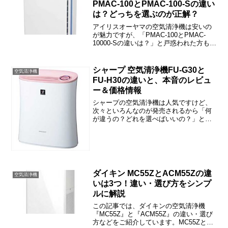
PMAC-100とPMAC-100-Sの違い
は？どっちを選ぶのが正解？
アイリスオーヤマの空気清浄機は安いの
が魅力ですが、「PMAC-100とPMAC-
10000-Sの違いは？」と戸惑われた方も多
いと思います。この記事では、PMAC-
100とPMAC-100-Sの違いや口コミ、価格
情報などをご紹介しますね。アイ...
シャープ 空気清浄機FU-G30と
空気清浄機
FU-H30の違いと、本音のレビュ
ー＆価格情報
シャープの空気清浄機は人気ですけど、
次々といろんなのが発売されるから「何
が違うの？どれを選べばいいの？」と戸
惑っちゃいますよね。この記事では、
『FU-G30』と『FU-H30』の違いやレビ
ュー、価格情報などをご紹介しますね。
『FU-G30』...
ダイキン MC55ZとACM55Zの違
空気清浄機
いは3つ！違い・選び方をシンプ
ルに解説
この記事では、ダイキンの空気清浄機
『MC55Z』と『ACM55Z』の違い・選び
方などをご紹介しています。MC55Zと