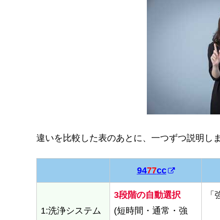
違いを比較した表のあとに、一つずつ説明し
94
77
cc
94
77
cc
3段階の自動選択
「
1:洗浄システム
(短時間・通常・強