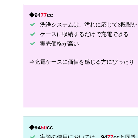
◆94
77
cc
洗浄システムは、汚れに応じて3段階か
ケースに収納するだけで充電できる
実売価格が高い
⇒充電ケースに価値を感じる方にぴったり
◆94
50
cc
実際の使用においては、
94
77
cc
と同等