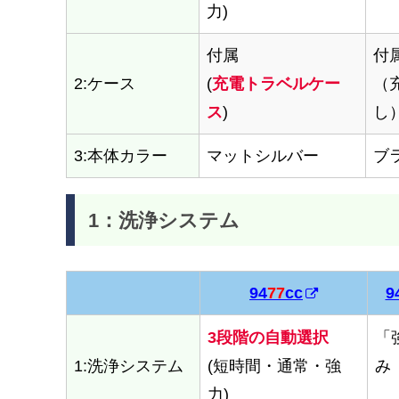
力)
付属
付
2:ケース
(
充電トラベルケー
（
ス
)
し
3:本体カラー
マットシルバー
ブ
1：洗浄システム
94
77
cc
9
94
77
cc
9
3段階の自動選択
「
1:洗浄システム
(短時間・通常・強
み
力)