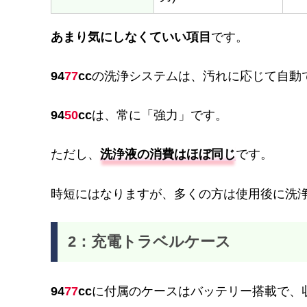
あまり気にしなくていい項目
です。
94
77
cc
の洗浄システムは、汚れに応じて自動
94
50
cc
は、常に「強力」です。
ただし、
洗浄液の消費はほぼ同じ
です。
時短にはなりますが、多くの方は使用後に洗
2：充電トラベルケース
94
77
cc
に付属のケースはバッテリー搭載で、