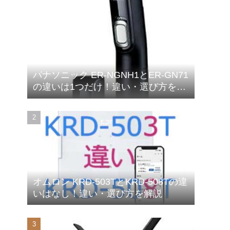
パナソニック ER-NGNH1とER-GN71
の違いは1つだけ！違い・選び方を解
説
オムロン KRD-503TとKRD-508Tの違
いはなし！違い・選び方を解説