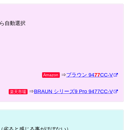
ら自動選択
⇒
ブラウン 94
77
CC-V
Amazon
⇒
BRAUN シリーズ9 Pro 9477CC-V
楽天市場
（劣ると感じる事がほぼない）