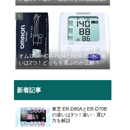
オムロン HCR-7104とHCR-7106の違
いは2つ！どっちを選ぶのが正解？
新着記事
東芝 ER-D80AとER-D70B
の違いは3つ！違い・選び
方を解説