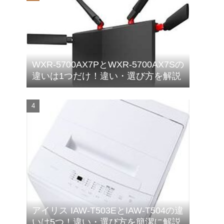
WXR-5700AX7PとWXR-5700AX7Sの
違いは1つだけ！違い・選び方を解説
アイリス IAW-T503EとIAW-T504の違
いは5つ！違い・選び方を簡潔に解説