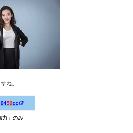
ますね。
94
50
cc
94
50
cc
強力」のみ