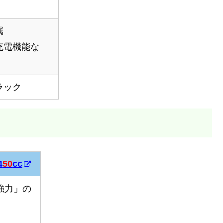
属
充電機能な
）
ラック
4
50
cc
4
50
cc
強力」の