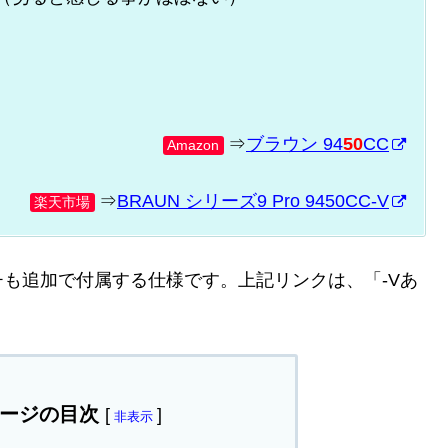
⇒
ブラウン 94
50
CC
Amazon
⇒
BRAUN シリーズ9 Pro 9450CC-V
楽天市場
チも追加で付属する仕様です。上記リンクは、「-Vあ
。
ージの目次
[
]
非表示