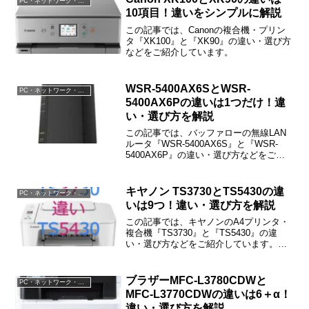
PC・ネットワーク・電子機器
10項目！違いをシンプルに解説
この記事では、Canonの複合機・プリン
タ『XK100』と『XK90』の違い・選び方
などをご紹介しています。
WSR-5400AX6SとWSR-
PC・ネットワーク・電子機器
5400AX6Pの違いは1つだけ！違
い・選び方を解説
この記事では、バッファローの無線LAN
ルータ『WSR-5400AX6S』と『WSR-
5400AX6P』の違い・選び方などをご紹
介しています。WSR-5400AX6SとWSR-
5400AX6Pの違いは「”ネット脅威ブロッ
カー”のバージョン」だけです。
キヤノン TS3730とTS5430の違
PC・ネットワーク・電子機器
いは9つ！違い・選び方を解説
この記事では、キヤノンのA4プリンタ・
複合機『TS3730』と『TS5430』の違
い・選び方などをご紹介しています。
TS3730とTS5430の違いは「印刷速度」
「両面印刷」「カラー/モノクロ液晶」な
どの9つです。
ブラザーMFC-L3780CDWと
PC・ネットワーク・電子機器
MFC-L3770CDWの違いは6＋α！
違い・選び方を解説