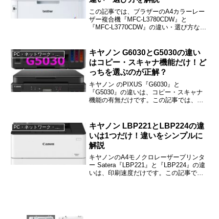
この記事では、ブラザーのA4カラーレー
ザー複合機『MFC-L3780CDW』と
『MFC-L3770CDW』の違い・選び方など
をご紹介しています。MFC-L3780CDWと
MFC-L3770CDWの違いは「印刷速度」
「トナー」などの6つ＋細かな違い4つで
キヤノン G6030とG5030の違い
PC・ネットワーク・電子機器
す。
はコピー・スキャナ機能だけ！ど
っちを選ぶのが正解？
キヤノン のPIXUS『G6030』と
『G5030』の違いは、コピー・スキャナ
機能の有無だけです。この記事では、
G6030とG5030の違いや選び方などをご
紹介しますね。
キヤノン LBP221とLBP224の違
PC・ネットワーク・電子機器
いは1つだけ！違いをシンプルに
解説
キヤノンのA4モノクロレーザープリンタ
ー Satera『LBP221』と『LBP224』の違
いは、印刷速度だけです。この記事で
は、LBP221とLBP224の違い・選び方な
どをご紹介しますね。