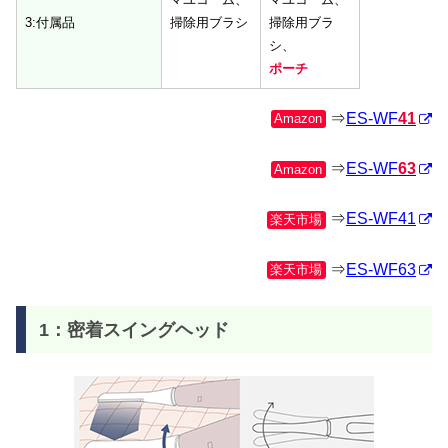
3:付属品
掃除用ブラシ
掃除用ブラ
シ、
ポーチ
⇒
ES-WF
41
Amazon
⇒
ES-WF
63
Amazon
⇒
ES-WF41
楽天市場
⇒
ES-WF63
楽天市場
1：密着スイングヘッド