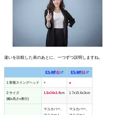
違いを比較した表のあとに、一つずつ説明しますね。
ES-WF
41
ES-WF
63
ES-WF
41
ES-WF
63
1:密着スイングヘッド
×
●
2:サイズ
1.6x14x1.4
cm
1.7x15.6x3cm
(幅x高さx奥行)
マユカバー、
マユカバー、
マユコーム、
マユコーム、