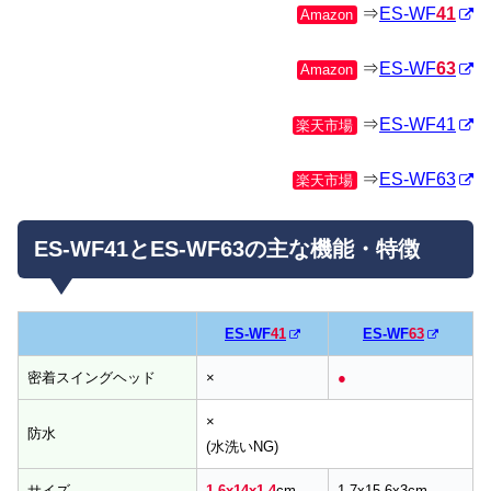
⇒
ES-WF
41
Amazon
⇒
ES-WF
63
Amazon
⇒
ES-WF41
楽天市場
⇒
ES-WF63
楽天市場
ES-WF41とES-WF63の主な機能・特徴
ES-WF
41
ES-WF
63
密着スイングヘッド
×
●
×
防水
(水洗いNG)
サイズ
1.6x14x1.4
cm
1.7x15.6x3cm