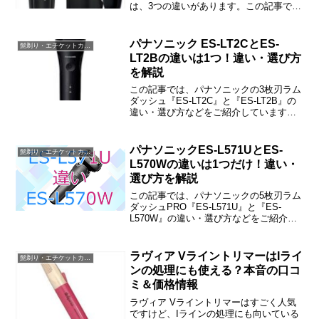
は、3つの違いがあります。この記事で
は、ES-LS9P・ES-CLS9N・ES-LS9Nの
違い・選び方などをご紹介しますね。
パナソニック ES-LT2CとES-
髭剃り・エチケットカッター・バリカン・脱毛器
LT2Bの違いは1つ！違い・選び方
を解説
この記事では、パナソニックの3枚刃ラム
ダッシュ『ES-LT2C』と『ES-LT2B』の
違い・選び方などをご紹介しています。
ES-LT2CとES-LT2Bの違いは充電の催促
音だけで、機能・性能などの違いはあり
ません。
パナソニックES-L571UとES-
髭剃り・エチケットカッター・バリカン・脱毛器
L570Wの違いは1つだけ！違い・
選び方を解説
この記事では、パナソニックの5枚刃ラム
ダッシュPRO『ES-L571U』と『ES-
L570W』の違い・選び方などをご紹介し
ています。ES-L571UとES-L570Wの違い
は「付属品（USBケーブル）」だけで、
その他は同じです。
ラヴィア VライントリマーはIライ
髭剃り・エチケットカッター・バリカン・脱毛器
ンの処理にも使える？本音の口コ
ミ＆価格情報
ラヴィア Vライントリマーはすごく人気
ですけど、Iラインの処理にも向いている