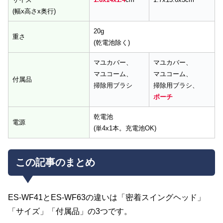
(幅x高さx奥行)
20g
重さ
(乾電池除く)
マユカバー、
マユカバー、
マユコーム、
マユコーム、
付属品
掃除用ブラシ
掃除用ブラシ、
ポーチ
乾電池
電源
(単4x1本。充電池OK)
この記事のまとめ
ES-WF41とES-WF63の違いは「密着スイングヘッド」
「サイズ」「付属品」の3つです。