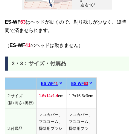
ES-WF
63
はヘッドが動くので、剃り残しが少なく、短時
間で済ませられます。
（
ES-WF
41
のヘッドは動きません）
2・3：サイズ・付属品
ES-WF
41
ES-WF
63
ES-WF
41
ES-WF
63
2:サイズ
1.6x14x1.4
cm
1.7x15.6x3cm
(幅x高さx奥行)
マユカバー、
マユカバー、
マユコーム、
マユコーム、
3:付属品
掃除用ブラシ
掃除用ブラ