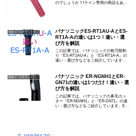
のでしょうか？Iライン専用の商品もあり
ますけど、他の部位と一緒に処理できた
ら便利ですよね。この記事では、ラヴィ
ア VライントリマーでのIラインの処理や
口コミ、価格情...
パナソニックES-RT1AU-AとES-
髭剃り・エチケットカッター・バリカン・脱毛器
RT1A-Aの違いは1つ！違い・選
び方を解説
この記事では、パナソニックの枚刃髭剃
り『ES-RT1AU-A』と『ES-RT1A-A』の
違い・選び方などをご紹介しています。
ES-RT1AU-AとES-RT1A-Aの違いは充電
方法だけで、その他はすべて同じです。
パナソニック ER-NGNH1とER-
髭剃り・エチケットカッター・バリカン・脱毛器
GN71の違いは1つだけ！違い・選
び方を解説
この記事では、パナソニックの鼻毛カッ
ター『ER-NGNH1』と『ER-GN71』の違
い・選び方などをご紹介しています。ER-
NGNH1とER-GN71の違いは包装だけで、
製品自体はまったく同じです。