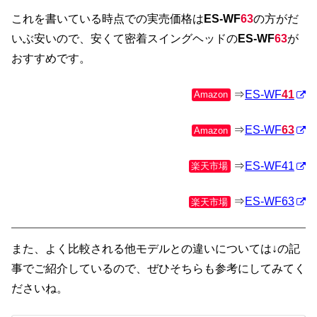
これを書いている時点での実売価格は
ES-WF
63
の方がだ
いぶ安いので、安くて密着スイングヘッドの
ES-WF
63
が
おすすめです。
⇒
ES-WF
41
Amazon
⇒
ES-WF
63
Amazon
⇒
ES-WF41
楽天市場
⇒
ES-WF63
楽天市場
また、よく比較される他モデルとの違いについては↓の記
事でご紹介しているので、ぜひそちらも参考にしてみてく
ださいね。