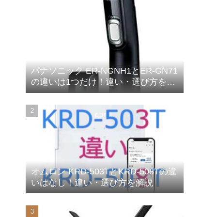
パナソニック ER-NGNH1とER-GN71
の違いは1つだけ！違い・選び方を解
説
オムロン KRD-503TとKRD-508Tの違
いはなし！違い・選び方を解説