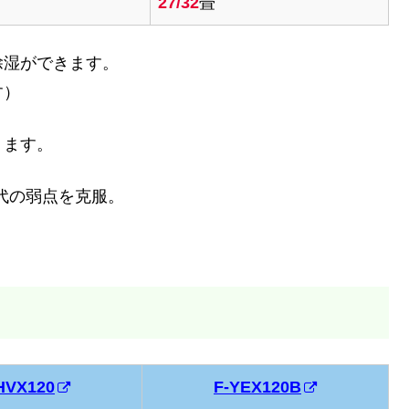
27/32
畳
除湿ができます。
す）
ります。
代の弱点を克服。
HVX120
F-YEX120B