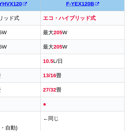
YHVX120
F-YEX120B
リッド式
エコ・ハイブリッド式
5W
最大
205
W
5W
最大
205
W
10.5
L/日
畳
13/16
畳
畳
27/32
畳
●
←同じ
・自動)