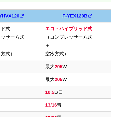
YHVX120
F-YEX120B
ッド式
エコ・ハイブリッド式
レッサー方式
（コンプレッサー方式
＋
ト方式）
空冷方式）
最大
205
W
最大
205
W
10.5
L/日
13/16
畳