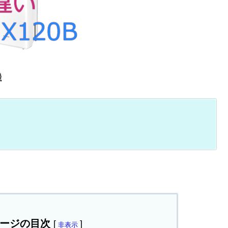
機
ージの目次
[
]
非表示