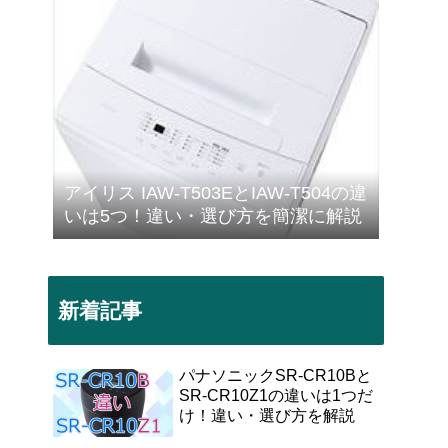
アイリス IAW-T503EとIAW-T504の違
いは5つ！違い・選び方を簡潔に解説
新着記事
パナソニックSR-CR10Bと
SR-CR10Z1の違いは1つだ
け！違い・選び方を解説