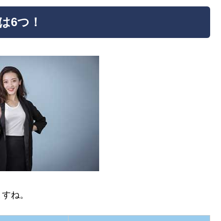
いは6つ！
ますね。