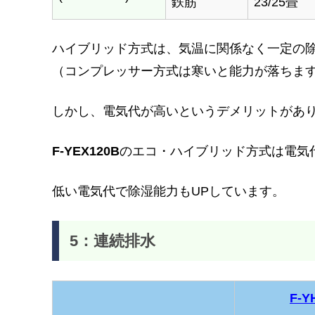
鉄筋
23/25畳
ハイブリッド方式は、気温に関係なく一定の
（コンプレッサー方式は寒いと能力が落ちま
しかし、電気代が高いというデメリットがあ
F-YEX120B
のエコ・ハイブリッド方式は電気
低い電気代で除湿能力もUPしています。
5：連続排水
F-Y