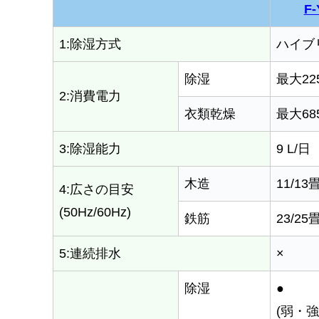
F-
1:除湿方式
ハイブ
除湿
最大22
2:消費電力
衣類乾燥
最大68
3:除湿能力
9 L/日
木造
11/13
4:広さの目安
(50Hz/60Hz)
鉄筋
23/25
5:連続排水
×
除湿
●
(弱・強