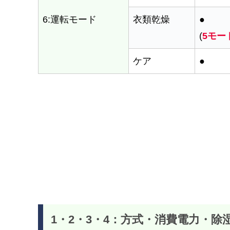
6:運転モード
衣類乾燥
●
(
5モー
ケア
●
1・2・3・4：方式・消費電力・