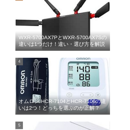
WXR-5700AX7PとWXR-5700AX7Sの
違いは1つだけ！違い・選び方を解説
オムロン HCR-7104とHCR-7106の違
いは2つ！どっちを選ぶのが正解？