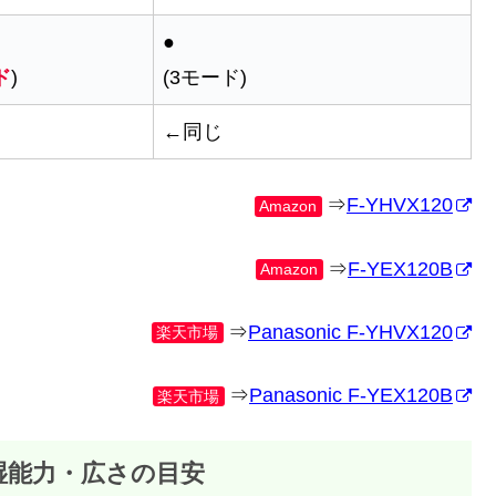
●
ド
)
(3モード)
←同じ
⇒
F-YHVX120
Amazon
⇒
F-YEX120B
Amazon
⇒
Panasonic F-YHVX120
楽天市場
⇒
Panasonic F-YEX120B
楽天市場
除湿能力・広さの目安