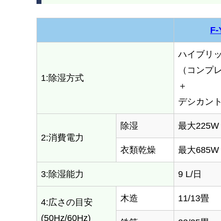
F-
ハイブリ
（コンプ
1:除湿方式
＋
デシカン
除湿
最大225W
2:消費電力
衣類乾燥
最大685W
3:除湿能力
9 L/日
木造
11/13畳
4:広さの目安
(50Hz/60Hz)