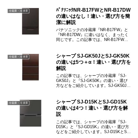
介しますね。アイリスオーヤマ 冷蔵庫
AF81-Wの電気代はどれくらい？いきなり
ﾊﾟﾅｿﾆｯｸNR-B17FWとNR-B17DW
冷蔵庫・冷凍庫
結論から書...
の違いはなし！違い・選び方を簡
潔に解説
パナソニックの冷蔵庫『NR-B17FW』と
『NR-B17DW』に違いはなく、まったく
同じです。この記事では、NR-B17FWと
NR-B17DWの違い・選び方などをご紹介
しますね。
シャープ SJ-GK50JとSJ-GK50K
冷蔵庫・冷凍庫
の違いは5つ＋α！違い・選び方を
解説
この記事では、シャープの冷蔵庫『SJ-
GK50J』と『SJ-GK50K』の違い・選び
方などをご紹介しています。SJ-GK50Jと
SJ-GK50Kの違いは「電気代」「快速冷
凍」「そっとクローズ機構」「2Lペット
ボトル収納数」等のの5点＋細かな違い4
シャープ SJ-D15KとSJ-GD15K
冷蔵庫・冷凍庫
点です。
の違いは4つ！違い・選び方を解
説
この記事では、シャープの冷蔵庫『SJ-
D15K』と『SJ-GD15K』の違い・選び方
などをご紹介しています。SJ-D15KとSJ-
GD15Kの違いは「プラズマクラスター」