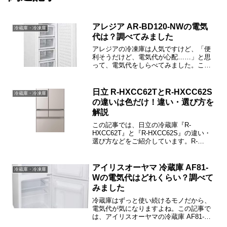
アレジア AR-BD120-NWの電気
冷蔵庫・冷凍庫
代は？調べてみました
アレジアの冷凍庫は人気ですけど、「便
利そうだけど、電気代が心配……」と思
って、電気代をしらべてみました。この
記事では、AR-BD120-NWの電気代や口コ
ミ、価格情報などをご紹介しますね。ア
レジア AR-BD120-NWの電気代は？冷凍
日立 R-HXCC62TとR-HXCC62S
冷蔵庫・冷凍庫
庫の...
の違いは色だけ！違い・選び方を
解説
この記事では、日立の冷蔵庫『R-
HXCC62T』と『R-HXCC62S』の違い・
選び方などをご紹介しています。R-
HXCC62TとR-HXCC62Sの違いは本体カ
ラーだけで、機能・性能などはすべて同
じです。
アイリスオーヤマ 冷蔵庫 AF81-
冷蔵庫・冷凍庫
Wの電気代はどれくらい？調べて
みました
冷蔵庫はずっと使い続けるモノだから、
電気代が気になりますよね。この記事で
は、アイリスオーヤマの冷蔵庫 AF81-W
の電気代や口コミ、価格情報などをご紹