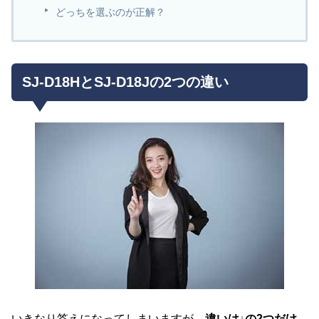
どっちを選ぶのが正解？
SJ-D18HとSJ-D18Jの2つの違い
いきなり答えになってしまいますが、
違いは↓の2つだけ