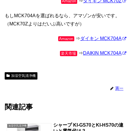
⇒
ダイキン MCK70Z
Amazon
もしMCK704Aを選ばれるなら、アマゾンが安いです。
（MCK70Zよりはだいぶ高いですが）
⇒
ダイキン MCK704A
Amazon
⇒
DAIKIN MCK704A
楽天市場
加湿空気清浄機
憲一
関連記事
シャープ KI-GS70とKI-HS70の違
加湿空気清浄機
いと電気代は？