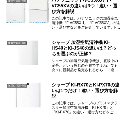
パナソニック F-VC55XUとF-
加湿空気清浄機
VC55XVの違いは3つ！違い・選
び方を解説
この記事では、パナソニックの加湿空気
清浄機『F-VC55XU』『F-VC55XV』の違
い・選び方などをご紹介しています。F-
VC55XUとF-VC55XVの違いは「ナノイ
ー」「花粉集じん量」「本体デザイン」
の3つです。
シャープ 加湿空気清浄機 KI-
加湿空気清浄機
HS40とKI-JS40の違いは？どっ
ちを選ぶのが正解？
シャープの加湿空気清浄機は、底版中の
定番、という感じの存在ですよね。でも
次々に新製品が発売されるから、「違い
はなに？」と戸惑われた方も多いと思い
ます。この記事では、KI-HS40とKI-JS40
の違いや口コミ、価格情報、電気代など
シャープ KI-RX70とKI-PX70の違
加湿空気清浄機
をご紹介し...
いは1つだけ！違い・選び方を解
説
この記事では、シャープのプラスマクラ
スター加湿空気清浄機『KI-RX70』と
『KI-PX70』の違い・選び方などをご紹
介しています。KI-RX70とKI-PX70の違い
は付属品だけで、本体の機能・性能はま
ったく同じです。