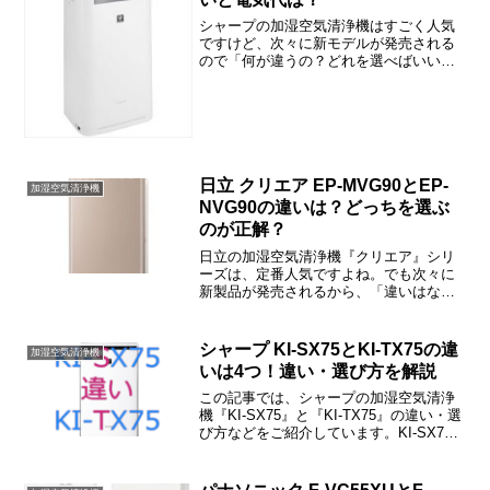
シャープの加湿空気清浄機はすごく人気
ですけど、次々に新モデルが発売される
ので「何が違うの？どれを選べばいい
の？」と迷いがちですよね。この記事で
は、『KI-GS70』と『KI-HS70』の違いや
電気代、価格情報などをご紹介します
ね。『KI-G...
日立 クリエア EP-MVG90とEP-
加湿空気清浄機
NVG90の違いは？どっちを選ぶ
のが正解？
日立の加湿空気清浄機『クリエア』シリ
ーズは、定番人気ですよね。でも次々に
新製品が発売されるから、「違いはな
に？」と戸惑われた方も多いと思いま
す。この記事では、EP-MVG90とEP-
NVG90の違いや口コミ、価格情報などを
シャープ KI-SX75とKI-TX75の違
加湿空気清浄機
ご紹介しますね。日...
いは4つ！違い・選び方を解説
この記事では、シャープの加湿空気清浄
機『KI-SX75』と『KI-TX75』の違い・選
び方などをご紹介しています。KI-SX75
とKI-TX75の違いは「AI AUTOモード」
「AIモニター」「「加湿内部洗浄」「ス
マホアプリの機能」の4つです。