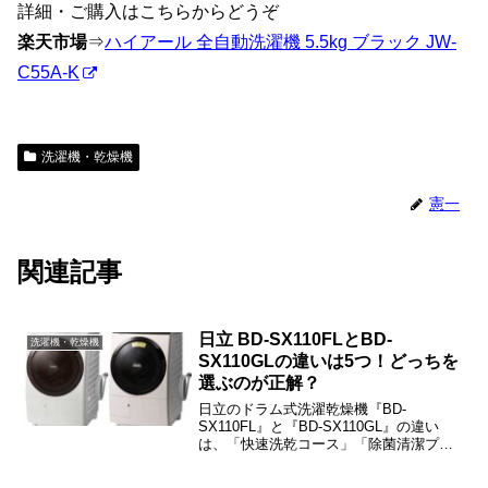
詳細・ご購入はこちらからどうぞ
楽天市場
⇒
ハイアール 全自動洗濯機 5.5kg ブラック JW-
C55A-K
洗濯機・乾燥機
憲一
関連記事
日立 BD-SX110FLとBD-
洗濯機・乾燥機
SX110GLの違いは5つ！どっちを
選ぶのが正解？
日立のドラム式洗濯乾燥機『BD-
SX110FL』と『BD-SX110GL』の違い
は、「快速洗乾コース」「除菌清潔プラ
スコース」「抗菌糸くずフィルタ」「電
気代」「本体カラー」の5つです。この記