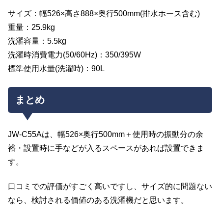
サイズ：幅526×高さ888×奥行500mm(排水ホース含む)
重量：25.9kg
洗濯容量：5.5kg
洗濯時消費電力(50/60Hz)：350/395W
標準使用水量(洗濯時)：90L
まとめ
JW-C55Aは、幅526×奥行500mm＋使用時の振動分の余
裕・設置時に手などが入るスペースがあれば設置できま
す。
口コミでの評価がすごく高いですし、サイズ的に問題ない
なら、検討される価値のある洗濯機だと思います。