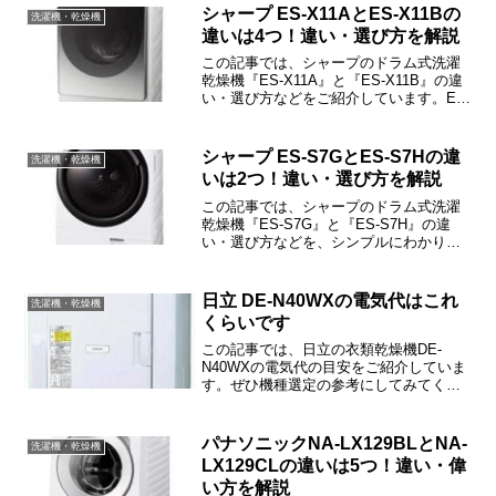
事では、BD-SX110FLとBD-SX110GLの違
シャープ ES-X11AとES-X11Bの
洗濯機・乾燥機
い・選ぶ基準などをご紹介しますね。
違いは4つ！違い・選び方を解説
この記事では、シャープのドラム式洗濯
乾燥機『ES-X11A』と『ES-X11B』の違
い・選び方などをご紹介しています。ES-
X11AとES-X11Bの違いは「高圧シャワー
すすぎ」「乾燥ダクト自動お掃除」「ド
アパッキン自動洗浄」「コスト」の4つで
シャープ ES-S7GとES-S7Hの違
洗濯機・乾燥機
す。
いは2つ！違い・選び方を解説
この記事では、シャープのドラム式洗濯
乾燥機『ES-S7G』と『ES-S7H』の違
い・選び方などを、シンプルにわかりや
すくご紹介しています。ES-S7GとES-
S7Hの違いは「洗濯槽自動お掃除」「本
体カラー/デザイン」の2つだけです。
日立 DE-N40WXの電気代はこれ
洗濯機・乾燥機
くらいです
この記事では、日立の衣類乾燥機DE-
N40WXの電気代の目安をご紹介していま
す。ぜひ機種選定の参考にしてみてくだ
さいね。
パナソニックNA-LX129BLとNA-
洗濯機・乾燥機
LX129CLの違いは5つ！違い・偉
い方を解説