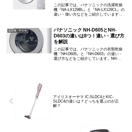
この記事では、パナソニックの洗濯乾燥
機『NA-LX129BL』と『NA-LX129CL』の
違い・偉い方などをご紹介しています。
NA-LX129BLとNA-LX129CLの違いは、コ
ース・自動投入・スマホ操作などに関係
する5つです。
パナソニック NH-D605とNH-
洗濯機・乾燥機
D603の違いは8つ！違い・選び方
を解説
この記事では、パナソニックの衣類乾燥
機『NH-D605』と『NH-D603』の違い・
選び方などをご紹介しています。NH-
D605とNH-D603の違いは「投入口の広
さ」「電気代」「コース」などの8つで
す。
アイリスオーヤマ IC-SLDC4とKIC-
SLDC4の違いは？どっちを選ぶのが正
解？