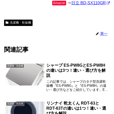
⇒
日立 BD-SX110GR
Amazon
洗濯機・乾燥機
憲一
関連記事
シャープ ES-PW8GとES-PW8H
洗濯機・乾燥機
の違いは3つ！違い・選び方を解
説
この記事では、シャープのタテ型洗濯乾
燥機『ES-PW8G』と『ES-PW8H』の違
い・選び方などをご紹介しています。ES-
PW8GとES-PW8Hの違いは「COCORO
WASH」「カラー」「付属品（底カバ
ー）の有無」の3つです。
リンナイ 乾太くん RDT-63と
洗濯機・乾燥機
RDT-63Tの違いは1つ！違い・選
び方を解説