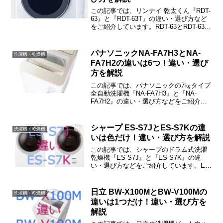
この記事では、リンナイ 乾太くん『RDT-
63』と『RDT-63T』の違い・選び方など
をご紹介しています。RDT-63とRDT-63T
の違いは「上置きか床置きか」だけで、
機能・性能などは同じです。
パナソニックNA-FA7H3とNA-
洗濯機・乾燥機
FA7H2の違いは6つ！違い・選び
方を解説
この記事では、パナソニックの7㎏タイプ
全自動洗濯機『NA-FA7H3』と『NA-
FA7H2』の違い・選び方などをご紹介し
ています。NA-FA7H3とNA-FA7H2の違い
は「洗濯コスト」「時短コース」「付属
品」などの6つです。
シャープ ES-S7JとES-S7Kの違
洗濯機・乾燥機
いは色だけ！違い・選び方を解説
この記事では、シャープのドラム式洗濯
乾燥機『ES-S7J』と『ES-S7K』の違
い・選び方などをご紹介しています。ES-
S7JとES-S7Kの違いは色だけで、機能・
性能は同じです。
日立 BW-X100MとBW-V100Mの
洗濯機・乾燥機
違いは1つだけ！違い・選び方を
解説