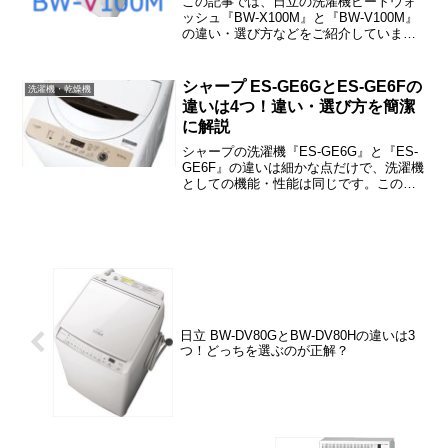
この記事では、日立の洗濯機ビートウォ
ッシュ『BW-X100M』と『BW-V100M』
の違い・選び方などをご紹介していま
す。BW-X100MとBW-V100Mの違いは
「洗剤・柔軟剤の自動投入」だけで、そ
の他の機能・性能は同じです。
シャープ ES-GE6GとES-GE6Fの
洗濯機・乾燥機
違いは4つ！違い・選び方を簡潔
に解説
シャープの洗濯機『ES-GE6G』と『ES-
GE6F』の違いは細かな点だけで、洗濯機
としての機能・性能は同じです。この記
事では、ES-GE6GとES-GE6Fの違い・
選び方などをご紹介しますね。
日立 BW-DV80GとBW-DV80Hの違いは3
つ！どっちを選ぶのが正解？