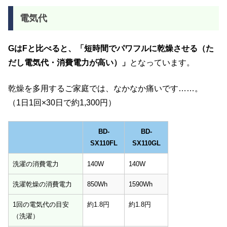
電気代
GはFと比べると、「短時間でパワフルに乾燥させる（た
だし電気代・消費電力が高い）」
となっています。
乾燥を多用するご家庭では、なかなか痛いです……。
（1日1回×30日で約1,300円）
BD-
BD-
SX110FL
SX110GL
BD-
BD-
洗濯の消費電力
140W
140W
SX110FL
SX110GL
洗濯乾燥の消費電力
850Wh
1590Wh
1回の電気代の目安
約1.8円
約1.8円
（洗濯）