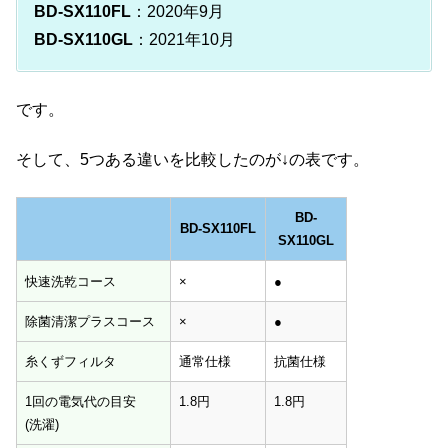
BD-SX110FL
：2020年9月
BD-SX110GL
：2021年10月
です。
そして、5つある違いを比較したのが↓の表です。
BD-
BD-SX110FL
SX110GL
BD-SX110FL
BD-
快速洗乾コース
×
●
SX110GL
除菌清潔プラスコース
×
●
糸くずフィルタ
通常仕様
抗菌仕様
1回の電気代の目安
1.8円
1.8円
(洗濯)