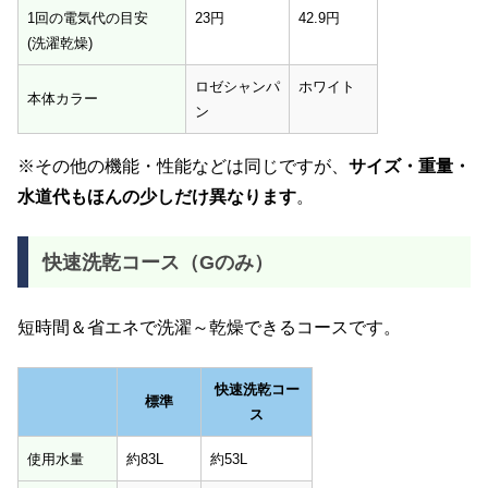
1回の電気代の目安
23円
42.9円
(洗濯乾燥)
ロゼシャンパ
ホワイト
本体カラー
ン
※その他の機能・性能などは同じですが、
サイズ・重量・
水道代もほんの少しだけ異なります
。
快速洗乾コース（Gのみ）
短時間＆省エネで洗濯～乾燥できるコースです。
快速洗乾コー
標準
ス
標準
快速洗乾コー
使用水量
約83L
約53L
ス