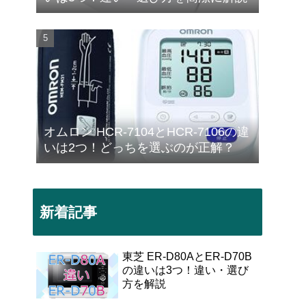
オムロン HCR-7104とHCR-7106の違
いは2つ！どっちを選ぶのが正解？
新着記事
東芝 ER-D80AとER-D70B
の違いは3つ！違い・選び
方を解説