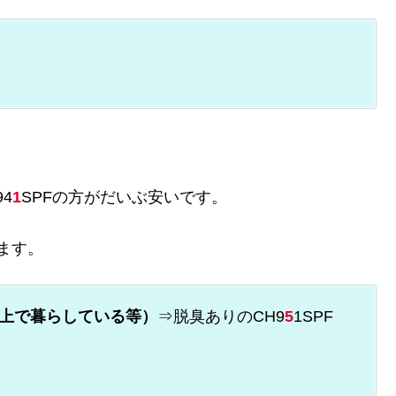
4
1
SPFの方がだいぶ安いです。
ます。
以上で暮らしている等）
⇒脱臭ありのCH9
5
1SPF