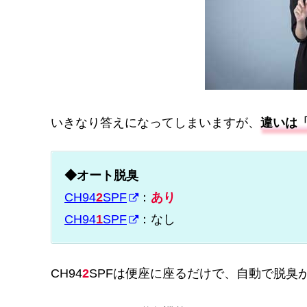
いきなり答えになってしまいますが、
違いは
◆オート脱臭
CH94
2
SPF
：
あり
CH94
1
SPF
：なし
CH94
2
SPFは便座に座るだけで、自動で脱臭