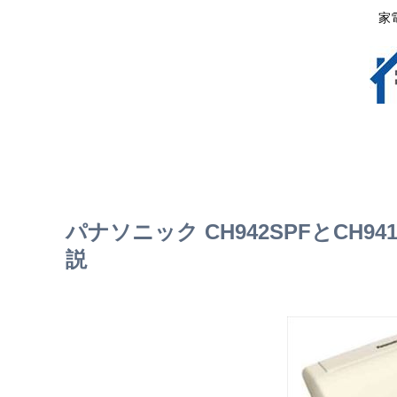
家
パナソニック CH942SPFとCH
説