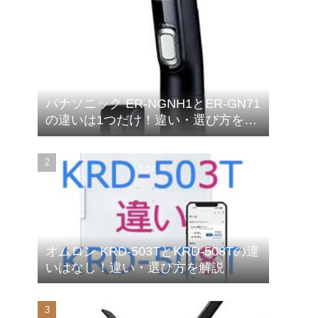
パナソニック ER-NGNH1とER-GN71
の違いは1つだけ！違い・選び方を解
説
オムロン KRD-503TとKRD-508Tの違
いはなし！違い・選び方を解説