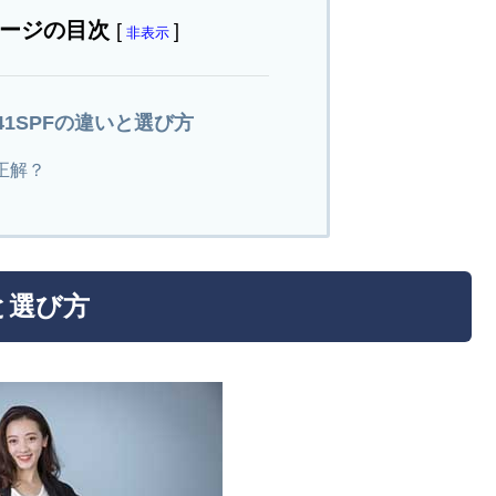
ージの目次
[
]
非表示
941SPFの違いと選び方
正解？
いと選び方