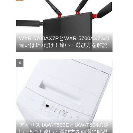
WXR-5700AX7PとWXR-5700AX7Sの
違いは1つだけ！違い・選び方を解説
アイリス IAW-T503EとIAW-T504の違
いは5つ！違い・選び方を簡潔に解説