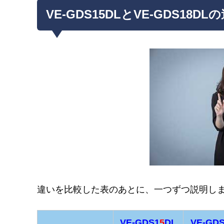
VE-GDS15DLとVE-GDS18D
違いを比較した表のあとに、一つずつ説明し
VE-GDS1
5
DL
VE-GD