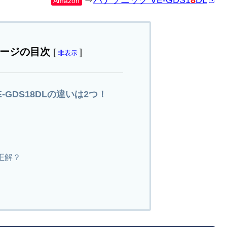
⇒
パナソニック VE-GDS1
8
DL
Amazon
ージの目次
[
]
非表示
VE-GDS18DLの違いは2つ！
正解？