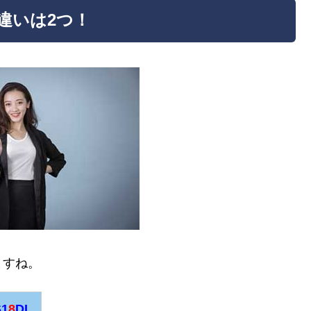
Lの違いは2つ！
ますね。
S1
8
DL