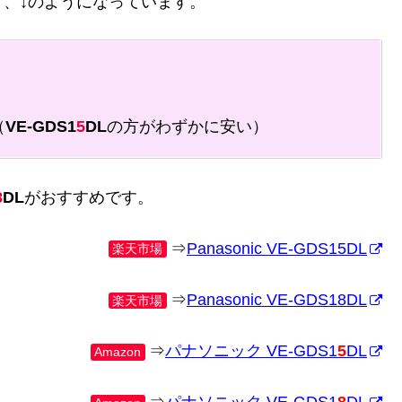
、↓のようになっています。
（
VE-GDS1
5
DL
の方がわずかに安い）
8
DL
がおすすめです。
⇒
Panasonic VE-GDS15DL
楽天市場
⇒
Panasonic VE-GDS18DL
楽天市場
⇒
パナソニック VE-GDS1
5
DL
Amazon