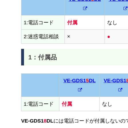
VE-GDS1
5
DL
VE-GD
1:電話コード
付属
なし
2:迷惑電話相談
×
●
1：付属品
VE-GDS1
5
DL
VE-GDS1
VE-GDS1
5
DL
VE-GDS1
1:電話コード
付属
なし
VE-GDS1
8
DL
には電話コードが付属しないの