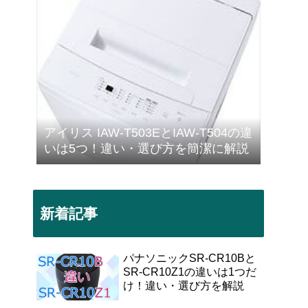
アイリス IAW-T503EとIAW-T504の違
いは5つ！違い・選び方を簡潔に解説
新着記事
パナソニックSR-CR10Bと
SR-CR10Z1の違いは1つだ
け！違い・選び方を解説