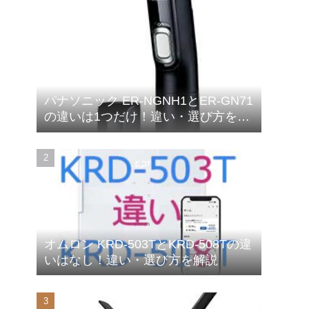
パナソニック ER-NGNH1とER-GN71
の違いは1つだけ！違い・選び方を解
説
オムロン KRD-503TとKRD-508Tの違
いはなし！違い・選び方を解説