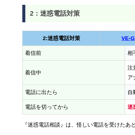
2：迷惑電話対策
2:迷惑電話対策
VE-G
着信前
相
注
着信中
ア
電話に出たら
自
電話を切ってから
迷
『迷惑電話相談』は、怪しい電話を受けたあ