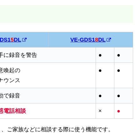
DS1
5
DL
VE-GDS1
8
DL
手に録音を警告
●
●
意喚起の
●
●
ナウンス
動で録音
●
●
惑電話相談
×
●
と、ご家族などに相談する際に使う機能です。