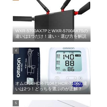
WXR-5700AX7PとWXR-5700AX7Sの
違いは1つだけ！違い・選び方を解説
オムロン HCR-7104とHCR-7106の違
いは2つ！どっちを選ぶのが正解？