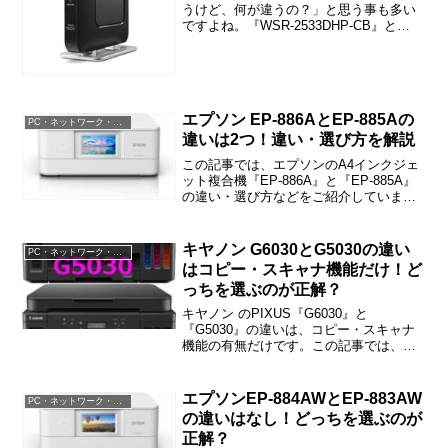
うけど、何が違うの？」と思う事も多い
ですよね。『WSR-2533DHP-CB』と
『WSR-2533DHP/M-CB』もそのケースな
ので、戸惑われた方も多いのではないで
しょうか。この記事では『WSR-253...
エプソン EP-886AとEP-885Aの
PC・ネットワーク・電子機器
違いは2つ！違い・選び方を解説
この記事では、エプソンのA4インクジェ
ット複合機『EP-886A』と『EP-885A』
の違い・選び方などをご紹介していま
す。EP-886AとEP-885Aの違いは「らく
らくモード」「対応OS」の2つで、プリ
ンタ・複合機としての機能・性能は同じ
キヤノン G6030とG5030の違い
PC・ネットワーク・電子機器
です。
はコピー・スキャナ機能だけ！ど
っちを選ぶのが正解？
キヤノン のPIXUS『G6030』と
『G5030』の違いは、コピー・スキャナ
機能の有無だけです。この記事では、
G6030とG5030の違いや選び方などをご
紹介しますね。
エプソンEP-884AWとEP-883AW
PC・ネットワーク・電子機器
の違いはなし！どっちを選ぶのが
正解？