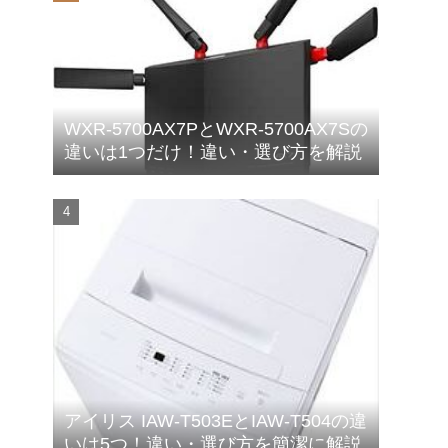
WXR-5700AX7PとWXR-5700AX7Sの
違いは1つだけ！違い・選び方を解説
アイリス IAW-T503EとIAW-T504の違
いは5つ！違い・選び方を簡潔に解説