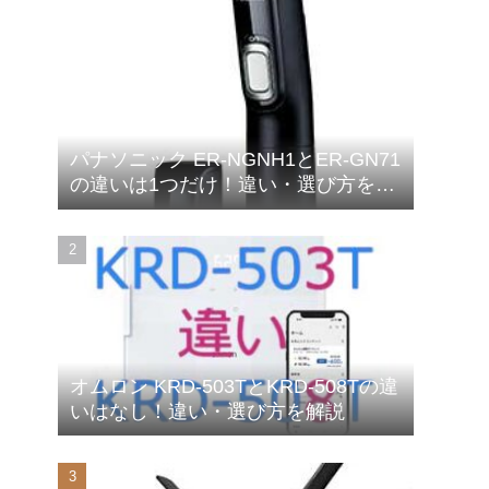
パナソニック ER-NGNH1とER-GN71
の違いは1つだけ！違い・選び方を解
説
オムロン KRD-503TとKRD-508Tの違
いはなし！違い・選び方を解説