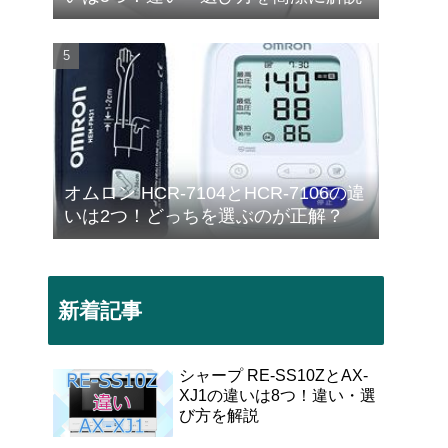
オムロン HCR-7104とHCR-7106の違
いは2つ！どっちを選ぶのが正解？
新着記事
シャープ RE-SS10ZとAX-
XJ1の違いは8つ！違い・選
び方を解説