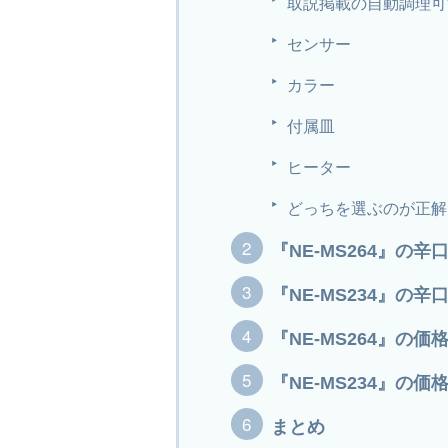
取説掲載の自動調理可
センサー
カラー
付属皿
ヒーター
どっちを選ぶのが正解
『NE-MS264』の
『NE-MS234』の
『NE-MS264』の
『NE-MS234』の
まとめ