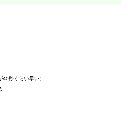
。
が40秒くらい早い）
る