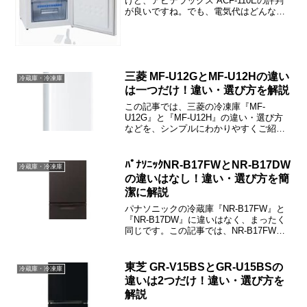
けど、アビテラックス ACF-110Eの評判
が良いですね。でも、電気代はどんな感
じなのでしょうか？この記事では、アビ
テラックス ACF-110Eの電気代や口コ
ミ、価格情報などをご紹介しますね。ア
ビテラック...
三菱 MF-U12GとMF-U12Hの違い
冷蔵庫・冷凍庫
は一つだけ！違い・選び方を解説
この記事では、三菱の冷凍庫『MF-
U12G』と『MF-U12H』の違い・選び方
などを、シンプルにわかりやすくご紹介
しています。MF-U12GとMF-U12Hの違い
は「抗菌仕様」だけです。
ﾊﾟﾅｿﾆｯｸNR-B17FWとNR-B17DW
冷蔵庫・冷凍庫
の違いはなし！違い・選び方を簡
潔に解説
パナソニックの冷蔵庫『NR-B17FW』と
『NR-B17DW』に違いはなく、まったく
同じです。この記事では、NR-B17FWと
NR-B17DWの違い・選び方などをご紹介
しますね。
東芝 GR-V15BSとGR-U15BSの
冷蔵庫・冷凍庫
違いは2つだけ！違い・選び方を
解説