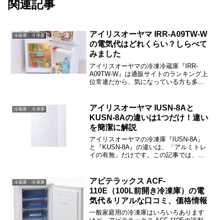
関連記事
アイリスオーヤマ IRR-A09TW-W
冷蔵庫・冷凍庫
の電気代はどれくらい？しらべて
みました
アイリスオーヤマの冷凍冷蔵庫『IRR-
A09TW-W』は通販サイトのランキング上
位常連だから、気になっている方も多い
と思います。この記事では、IRR-A09TW-
Wの電気代や口コミ、価格情報などをご
紹介しますね。アイリスオーヤマ IRR-
アイリスオーヤマ IUSN-8Aと
冷蔵庫・冷凍庫
A...
KUSN-8Aの違いは1つだけ！違い
を簡潔に解説
アイリスオーヤマの冷凍庫『IUSN-8A』
と『KUSN-8A』の違いは、「アルミトレ
イの有無」だけです。この記事では、
IUSN-8AとKUSN-8Aの違い・選び方など
をご紹介しますね。
アビテラックス ACF-
冷蔵庫・冷凍庫
110E（100L前開き冷凍庫）の電
気代＆リアルな口コミ、価格情報
一般家庭用の冷凍庫はいろいろあります