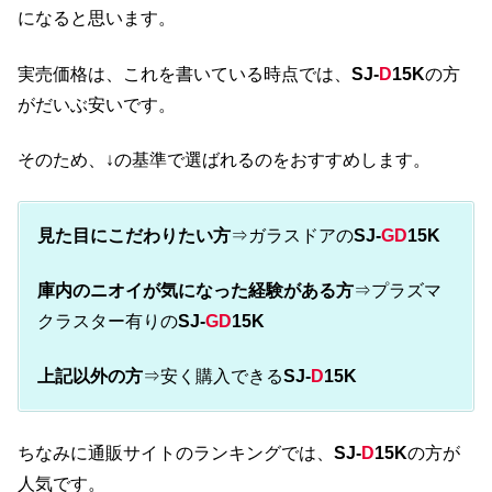
になると思います。
実売価格は、これを書いている時点では、
SJ-
D
15K
の方
がだいぶ安いです。
そのため、↓の基準で選ばれるのをおすすめします。
見た目にこだわりたい方
⇒ガラスドアの
SJ-
GD
15K
庫内のニオイが気になった経験がある方
⇒プラズマ
クラスター有りの
SJ-
GD
15K
上記以外の方
⇒安く購入できる
SJ-
D
15K
ちなみに通販サイトのランキングでは、
SJ-
D
15K
の方が
人気です。