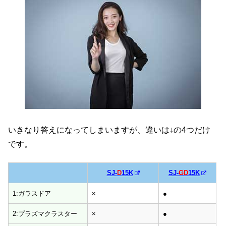
いきなり答えになってしまいますが、違いは↓の4つだけ
です。
SJ-
D
15K
SJ-
GD
15K
SJ-
D
15K
SJ-
GD
15K
1:ガラスドア
×
●
2:プラズマクラスター
×
●