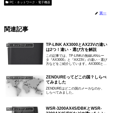
PC・ネットワーク・電子機器
憲一
関連記事
TP-LINK AX3000とAX23Vの違い
PC・ネットワーク・電子機器
は2つ！違い・選び方を解説
この記事では、TP-LINKの無線LANルー
タ『AX3000』と『AX23V』の違い・選び
方などをご紹介しています。AX3000と
AX23Vの違いは「5GHzの最大速度（理論
値）」「ONE MESH対応」の2つで、
AX3000の方が優れています。
ZENDUREってどこの国？しらべ
PC・ネットワーク・電子機器
てみました
ZENDUREはどこの国のメーカなのか、
しらべてみました。
WSR-3200AX4S/DBKとWSR-
PC・ネットワーク・電子機器