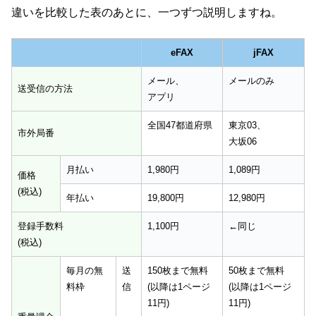
違いを比較した表のあとに、一つずつ説明しますね。
eFAX
jFAX
メール、
メールのみ
送受信の方法
アプリ
全国47都道府県
東京03、
市外局番
大坂06
月払い
1,980円
1,089円
価格
(税込)
年払い
19,800円
12,980円
登録手数料
1,100円
←同じ
(税込)
毎月の無
送
150枚まで無料
50枚まで無料
料枠
信
(以降は1ページ
(以降は1ページ
11円)
11円)