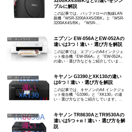
3200AX4S/BKなどの違いをシン
プルに解説
この記事では、バッファローの無線LAN
親機『WSR-3200AX4S/DBK』と『WSR-
3200AX4S/BK』『WSR-
3200AX4S/NKB』の違いをわかりやすく
ご紹介しています。
エプソン EW-056AとEW-052Aの
PC・ネットワーク・電子機器
違いは3つ！違い・選び方を解説
この記事では、エプソンのA4インクジェ
ット複合機『EW-056A』と『EW-052A』
の違い・選び方などをご紹介していま
す。EW-056AとEW-052Aの違いは「イン
ク」「スマートスピーカ対応」「対応
OS」の3つで、その他の機能・性能は同
キヤノン G3390とXK130の違い
PC・ネットワーク・電子機器
じです。
は6つ！違い・選び方を解説
この記事では、キヤノンのA4 インクジェ
ット複合機『G3390』と『XK130』の違
い・選び方などをご紹介しています。
G3390とXK130の違いは「インク（画
質）」「印刷コスト」「印刷速度」など
の6つです。
キヤノン TR8630AとTR9530Aの
PC・ネットワーク・電子機器
違いは5つ＋α！違い・選び方を解
説