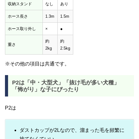
収納スタンド
なし
あり
ホース長さ
1.3m
1.5m
ホース取り外し
×
●
約
約
重さ
2kg
2.5kg
※その他の項目は共通です。
P2は「中・大型犬」「抜け毛が多い犬種」
「怖がり」な子にぴったり
P2は
ダストカップが2Lなので、溜まった毛を頻繁に
捨てなくていい