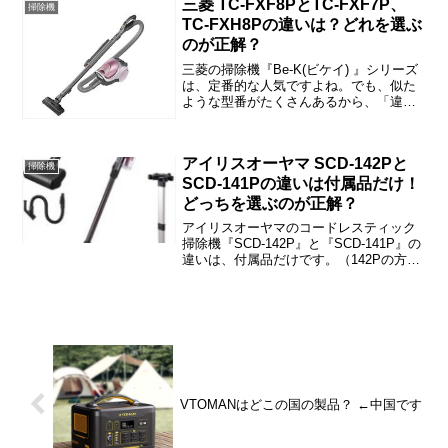
三菱 TC-FXF8PとTC-FXF7P、
掃除機
TC-FXH8Pの違いは？どれを選ぶ
のが正解？
三菱の掃除機『Be-K(ビケイ) 』シリーズ
は、定番的な人気ですよね。でも、似た
ような型番がたくさんあるから、「違い
はなに？」と戸惑われた方も多いと思い
ます。この記事では、TC-FXF8PとTC-
FXF7P、TC-FXH8Pの違いや口コミ、...
アイリスオーヤマ SCD-142Pと
掃除機
SCD-141Pの違いは付属品だけ！
どっちを選ぶのが正解？
アイリスオーヤマのコードレスティック
掃除機『SCD-142P』と『SCD-141P』の
違いは、付属品だけです。（142Pの方が
充実しています）この記事では、SCD-
142PとSCD-141Pの違い・選び方などを
ご紹介しますね。
VTOMANはどこの国の製品？ ←中国です