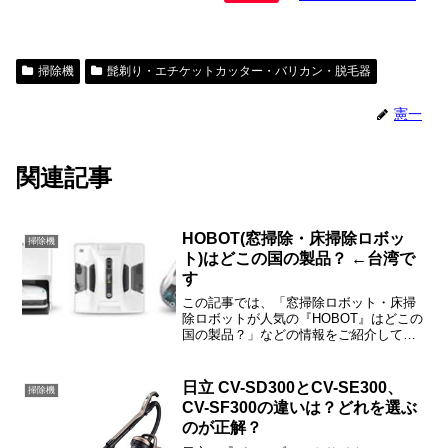
掃除機
髭剃り・エチケットカッター・バリカン・脱毛器
憲一
関連記事
HOBOT(窓掃除・床掃除ロボッ
掃除機
ト)はどこの国の製品？ ←台湾で
す
この記事では、「窓掃除ロボット・床掃
除ロボットが人気の『HOBOT』はどこの
国の製品？」などの情報をご紹介してい
ます。HOBOTは、←台湾メーカによる
100%台湾製の製品です。
日立 CV-SD300とCV-SE300、
掃除機
CV-SF300の違いは？どれを選ぶ
のが正解？