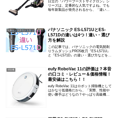
日立の『パワーブーストサイクロン』シ
リーズは、定番的な人気ですよね。でも
毎年新製品が発売されるから、「違いは
なに？」と戸惑われた方も多いと思いま
す。この記事では、CV-SD300とCV-
SE300、CV-SF300の違いや口コミ、価格
情報な...
パナソニック ES-L571UとES-
髭剃り・エチケットカッター・バリカン・脱毛器
L571Dの違いは4つ！違い・選び
方を解説
この記事では、パナソニックの電気髭剃
りラムダッシュPRO5枚刃『ES-L571U』
と『ES-L571D』の違い・選び方などをご
紹介しています。ES-L571UとES-L571D
の違いは「お風呂剃り」「充電しながら
使えるか？」「モード」「充電方法」の3
eufy RoboVac 11の評価は？本音
掃除機
つです。
の口コミ・レビュー＆価格情報！
最安値はこちら！！
eufy RoboVac 11はロボット掃除機として
はかなり低価格だから、「実際、性能や
使い勝手はどうなの？やっぱり高級機種
と比べたらがっかり？」と思われる方も
いらっしゃると思います。でも口コミを
見てみると、満足されている方がすごく
多いよう...