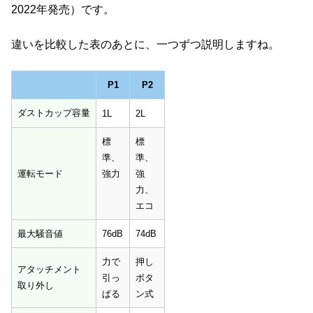
2022年発売）です。
違いを比較した表のあとに、一つずつ説明しますね。
P1
P2
P1
P2
ダストカップ容量
1L
2L
標
標
準、
準、
運転モード
強力
強
力、
エコ
最大騒音値
76dB
74dB
力で
押し
アタッチメント
引っ
ボタ
取り外し
ぱる
ン式