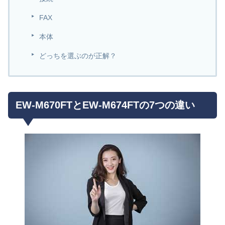
FAX
本体
どっちを選ぶのが正解？
EW-M670FTとEW-M674FTの7つの違い