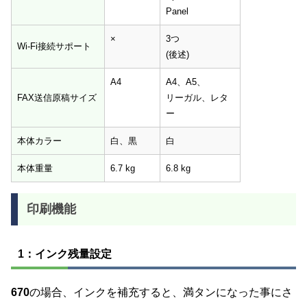
Panel
×
3つ
Wi-Fi接続サポート
(後述)
A4
A4、A5、
FAX送信原稿サイズ
リーガル、レタ
ー
本体カラー
白、黒
白
本体重量
6.7 kg
6.8 kg
印刷機能
1：インク残量設定
670
の場合、インクを補充すると、満タンになった事にさ