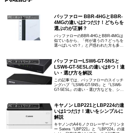
バッファロー BBR-4HGとBBR-
PC・ネットワーク・電子機器
4MGの違いは2つだけ！どちらを
選ぶのが正解？
バッファローのBBR-4HGとBBR-4MGは
似ているから、「何が違うの？どっちを
選べばいいの？」と戸惑われた方も多い
と思います。この記事では、BBR-4HGと
BBR-4MGの違いなどをご紹介しますね。
最初に結論だけ簡単にご紹介しておく
バッファローLSW6-GT-5NSと
PC・ネットワーク・電子機器
と、...
LSW6-GT-5ESLの違いは6つ！違
い・選び方を解説
この記事では、バッファローのスイッチ
ングハブ『LSW6-GT-5NS』と『LSW6-
GT-5ESL』の違い・選び方などを、シン
プルにわかりやすくご紹介しています。
LSW6-GT-5NSとLSW6-GT-5ESLの違いは
「ループ検知」「電源」などの6つです。
キヤノン LBP221とLBP224の違
PC・ネットワーク・電子機器
いは1つだけ！違いをシンプルに
解説
キヤノンのA4モノクロレーザープリンタ
ー Satera『LBP221』と『LBP224』の違