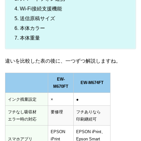
Wi-Fi接続支援機能
送信原稿サイズ
本体カラー
本体重量
違いを比較した表の後に、一つずつ解説しますね。
EW-
EW-M674FT
M670FT
EW-
EW-M674FT
インク残量設定
×
●
M670FT
フチなし吸収材
要修理
フチありなら
エラー時の対応
印刷継続可
EPSON
EPSON iPrint、
スマホアプリ
iPrint
Epson Smart