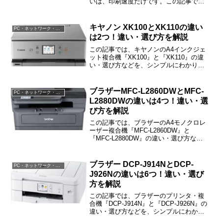
いは、印刷速度だけです。この記事で
は、LBP221とLBP224の違い・選び方な
どをご紹介しますね。
キヤノン XK100とXK110の違い
PC・ネットワーク・電子機器
は2つ！違い・選び方を解説
この記事では、キヤノンのA4インクジェ
ット複合機『XK100』と『XK110』の違
い・選び方などを、シンプルにわかりや
すくご紹介しています。XK100とXK110
の違いは「操作」「対応無線LAN規格」
の2つです。
ブラザーMFC-L2860DWとMFC-
PC・ネットワーク・電子機器
L2880DWの違いは4つ！違い・選
び方を解説
この記事では、ブラザーのA4モノクロレ
ーザー複合機『MFC-L2860DW』と
『MFC-L2880DW』の違い・選び方など
をご紹介しています。MFC-L2860DWと
MFC-L2880DWの違いは「ADF」「タッ
チパネル」「サイズ」「重量」の4つで、
ブラザー DCP-J914NとDCP-
PC・ネットワーク・電子機器
その他は共通です。
J926Nの違いは6つ！違い・選び
方を解説
この記事では、ブラザーのプリンタ・複
合機『DCP-J914N』と『DCP-J926N』の
違い・選び方などを、シンプルにわかり
やすくご紹介しています。DCP-J914Nと