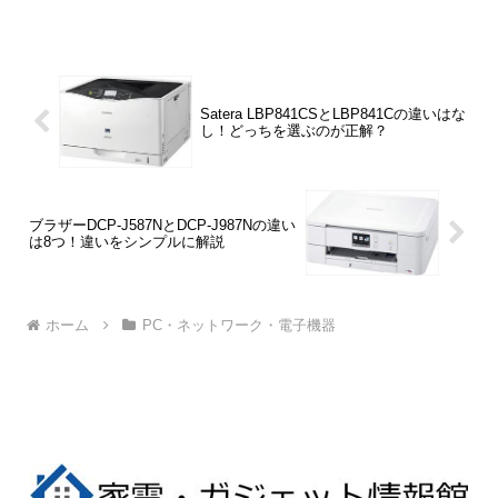
DCP-J926Nの違いは「有線LANの有無」
「レーベル印刷の有無」などの6つです。
Satera LBP841CSとLBP841Cの違いはな
し！どっちを選ぶのが正解？
ブラザーDCP-J587NとDCP-J987Nの違い
は8つ！違いをシンプルに解説
ホーム
PC・ネットワーク・電子機器