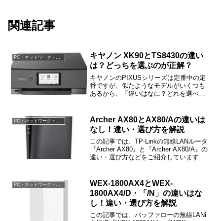
関連記事
キヤノン XK90とTS8430の違い
PC・ネットワーク・電子機器
は？どっちを選ぶのが正解？
キヤノンのPIXUSシリーズは定番中の定
番ですが、似たようなモデルがいくつも
あるから、「違いはなに？どれを選べば
いいの？」と戸惑われた方も多いと思い
ます。この記事では、XK90とT8430の違
いなどをご紹介しますね。最初に結論だ
Archer AX80とAX80/Aの違いは
PC・ネットワーク・電子機器
け簡単にご紹...
なし！違い・選び方を解説
この記事では、TP-Linkの無線LANルータ
『Archer AX80』と『Archer AX80/A』の
違い・選び方などをご紹介しています。
違いは販売ルートだけで、製品自体はま
ったく同じです。
WEX-1800AX4とWEX-
PC・ネットワーク・電子機器
1800AX4/D・「/N」の違いはな
し！違い・選び方を解説
この記事では、バッファローの無線LANi