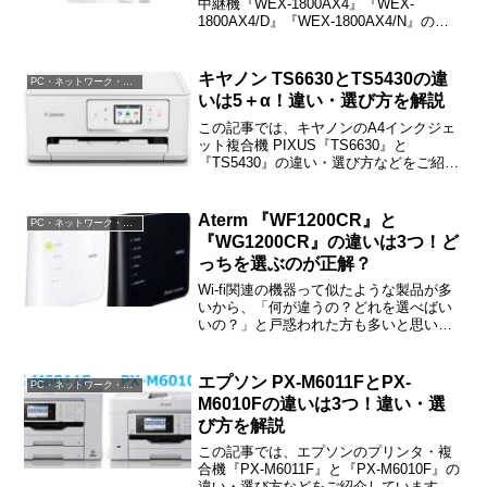
中継機『WEX-1800AX4』『WEX-
1800AX4/D』『WEX-1800AX4/N』の違
い・選び方などを、シンプルにわかりや
すくご紹介しています。
キヤノン TS6630とTS5430の違
PC・ネットワーク・電子機器
いは5＋α！違い・選び方を解説
この記事では、キヤノンのA4インクジェ
ット複合機 PIXUS『TS6630』と
『TS5430』の違い・選び方などをご紹介
しています。TS6630とTS5430の違いは
「解像度」「印刷コスト」「印刷速度」
「タッチパネル」とその他4つの細かな点
Aterm 『WF1200CR』と
PC・ネットワーク・電子機器
です。
『WG1200CR』の違いは3つ！ど
っちを選ぶのが正解？
Wi-fi関連の機器って似たような製品が多
いから、「何が違うの？どれを選べばい
いの？」と戸惑われた方も多いと思いま
す。この記事では、NECのWF1200CRと
WG1200CRの違いをご紹介しますね。最
初に結論だけ簡単にご紹介しておくと、
エプソン PX-M6011FとPX-
PC・ネットワーク・電子機器
WG...
M6010Fの違いは3つ！違い・選
び方を解説
この記事では、エプソンのプリンタ・複
合機『PX-M6011F』と『PX-M6010F』の
違い・選び方などをご紹介しています。