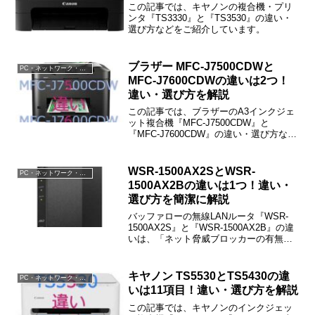
この記事では、キヤノンの複合機・プリ
ンタ『TS3330』と『TS3530』の違い・
選び方などをご紹介しています。
ブラザー MFC-J7500CDWと
PC・ネットワーク・電子機器
MFC-J7600CDWの違いは2つ！
違い・選び方を解説
この記事では、ブラザーのA3インクジェ
ット複合機『MFC-J7500CDW』と
『MFC-J7600CDW』の違い・選び方など
をご紹介しています。MFC-J7500CDWと
MFC-J7600CDWの違いは「トレイの段数
（給紙枚数）」「サイズ・重量」の2つだ
WSR-1500AX2SとWSR-
PC・ネットワーク・電子機器
けで、その他は同じです。
1500AX2Bの違いは1つ！違い・
選び方を簡潔に解説
バッファローの無線LANルータ『WSR-
1500AX2S』と『WSR-1500AX2B』の違
いは、「ネット脅威ブロッカーの有無」
だけです。この記事では、WSR-
1500AX2SとWSR-1500AX2Bの違い・選
び方などをご紹介しています。
キヤノン TS5530とTS5430の違
PC・ネットワーク・電子機器
いは11項目！違い・選び方を解説
この記事では、キヤノンのインクジェッ