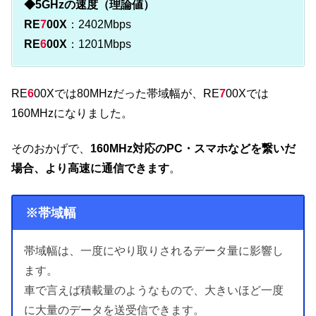
◆5GHzの速度（理論値）
RE
7
00X
：2402Mbps
RE
6
00X
：1201Mbps
RE
6
00Xでは80MHzだった帯域幅が、RE
7
00Xでは
160MHzになりました。
そのおかげで、
160MHz対応のPC・スマホなどを繋いだ
場合、より高速に通信できます
。
※帯域幅
帯域幅は、一度にやり取りされるデータ量に影響し
ます。
車で言えば積載量のようなもので、大きいほど一度
に大量のデータを送受信できます。