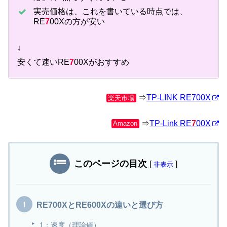
実売価格は、これを書いている時点では、
RE
7
00Xの方が安い
↓
安くて速いRE
7
00Xがおすすめ
⇒
TP-LINK RE700X
楽天市場
⇒
TP-Link RE
7
00X
Amazon
このページの目次
[
]
非表示
RE700XとRE600Xの違いと選び方
1：速度（理論値）