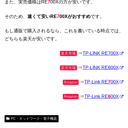
また、実売価格はRE
7
00Xの方が安いです。
そのため、
速くて安いRE
7
00Xがおすすめ
です。
もし通販で購入されるなら、これを書いている時点では、
どちらも楽天が安いです。
⇒
TP-LINK RE700X
楽天市場
⇒
TP-LINK RE600X
楽天市場
⇒
TP-Link RE
7
00X
Amazon
⇒
TP-Link RE
6
00X
Amazon
PC・ネットワーク・電子機器