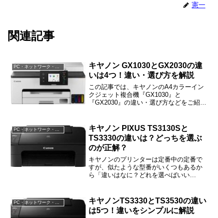
憲一
関連記事
キヤノン GX1030とGX2030の違
PC・ネットワーク・電子機器
いは4つ！違い・選び方を解説
この記事では、キヤノンのA4カラーイン
クジェット複合機『GX1030』と
『GX2030』の違い・選び方などをご紹介
しています。GX1030とGX2030の違いは
「ADF」「FAX」「サイズ」「重量」の4
つで、その他は共通です。
キヤノン PIXUS TS3130Sと
PC・ネットワーク・電子機器
TS3330の違いは？どっちを選ぶ
のが正解？
キヤノンのプリンターは定番中の定番で
すが、似たような型番がいくつもあるか
ら「違いはなに？どれを選べばいい
の？」と戸惑われた方も多いと思いま
す。この記事では、TS3130SとTS3330の
違いなどをご紹介しますね。最初に結論
キヤノンTS3330とTS3530の違い
PC・ネットワーク・電子機器
だけ簡単にご紹介し...
は5つ！違いをシンプルに解説