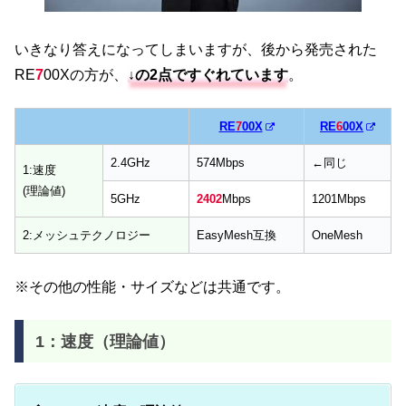
いきなり答えになってしまいますが、後から発売された
RE
7
00Xの方が、
↓の2点ですぐれています
。
RE
7
00X
RE
6
00X
2.4GHz
574Mbps
←同じ
1:速度
(理論値)
5GHz
2402
Mbps
1201Mbps
2:メッシュテクノロジー
EasyMesh互換
OneMesh
※その他の性能・サイズなどは共通です。
1：速度（理論値）