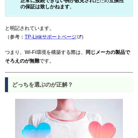
正常に接続できない例が散見された
ため
互換性
の保証は致しかねます
。
と明記されています。
（参考：
TP-Linkサポートページ
）
つまり、Wi-Fi環境を構築する際は、
同じメーカの製品で
そろえのが無難
です。
どっちを選ぶのが正解？