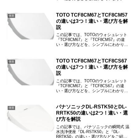
CW-KB31とCW-KB32の違いは「温風乾
燥の有無」だけで、その他は共通です。
TOTO TCF8CM67とTCF8CM57
便座
の違いは3つ！違い・選び方を解
説
この記事では、TOTOのウォシュレット
『TCF8CM67』と『TCF8CM57』の違
い・選び方などを、シンプルにわかりや
すくご紹介しています。TCF8CM67と
TCF8CM57の違いは「ノズルきれい」
「ダブル保温便座」「省エネ率」の3つで
TOTO TCF8CM67とTCF8CS67
便座
す。
の違いは7つ！違い・選び方を解
説
この記事では、TOTOのウォシュレット
『TCF8CM67』と『TCF8CS67』の違
い・選び方などを、シンプルにわかりや
すくご紹介しています。TCF8CM67と
TCF8CS67の違いは「自動ノズル洗浄」
「プレミスト」「節電機能」などの7つで
パナソニックDL-RSTK50とDL-
便座
す。
RRTK50の違いは2つ！違い・選
び方を解説
この記事では、パナソニックの瞬間式 温
水洗浄便座『DL-RSTK50』と『DL-
RRTK50』の違い・選び方などをご紹介