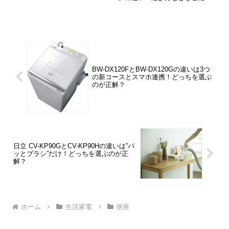
しています。DL-RSTK50とDL-RRTK50の
違いは「ノズルの防汚コート」「ノズル
シャッターの抗菌」の2つです。
BW-DX120FとBW-DX120Gの違いは3つ
の新コースとスマホ連携！どっちを選ぶ
のが正解？
日立 CV-KP90GとCV-KP90Hの違いは”パ
ッとブラシ”だけ！どっちを選ぶのが正
解？
ホーム
生活家電
便座