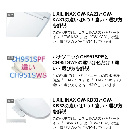
LIXIL INAX CW-KA21とCW-
便座
KA31の違いは5つ！違い・選び方
を解説
この記事では、LIXIL INAXのシャワート
イレ『CW-KA21』と『CW-KA31』の違
い・選び方などをご紹介しています。
CW-KA21とCW-KA31の違いは「便座の
形状」「吐水量」「おしりターボ」「鉢
内スプレー」「ノズル掃除」の5つです。
パナソニックCH951SPFと
便座
CH951SWSの違いは色だけ！違
い・選び方を解説
この記事では、パナソニックの温水洗浄
便座『CH951SPF』と『CH951SWS』の
違い・選び方などをご紹介しています。
CH951SPFとCH951SWSの違いは「色」
だけで、その他はすべて共通です。
LIXIL INAX CW-KB31とCW-
便座
KB32の違いは1つ！違い・選び方
を解説
この記事では、LIXIL INAXのシャワート
イレ『CW-KB31』と『CW-KB32』の違
い・選び方などをご紹介しています。