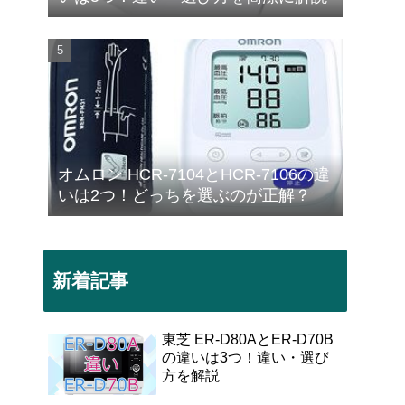
オムロン HCR-7104とHCR-7106の違
いは2つ！どっちを選ぶのが正解？
新着記事
東芝 ER-D80AとER-D70B
の違いは3つ！違い・選び
方を解説