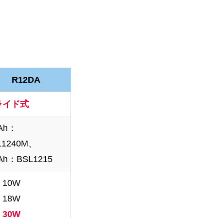
R12DA
R12DA
ライド式
0Ah：
L1240M、
5Ah：BSL1215
10W
18W
：
30W