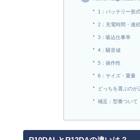
1：バッテリー形
2：充電時間・連
3：吸込仕事率
4：騒音値
5：操作性
6：サイズ・重量
どっちを選ぶのが
補足：型番ついて
R10DALとR12DAの違いは？