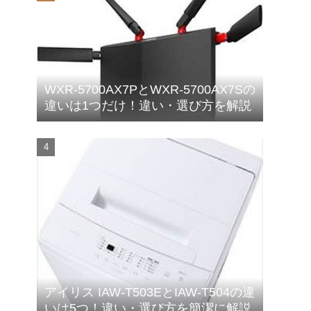
WXR-5700AX7PとWXR-5700AX7Sの
違いは1つだけ！違い・選び方を解説
アイリス IAW-T503EとIAW-T504の違
いは5つ！違い・選び方を簡潔に解説