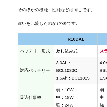
そのほかの機能・性能などは同じです。
違いを比較したのが↓の表です。
R10DAL
R10DAL
バッテリー形式
差し込み式
ス
3.0Ah：
4.
対応バッテリー
BCL1030C、
BS
1.5Ah：BCL1015
1.
弱：10W
弱：
吸込仕事率
中：18W
中：
強：24W
強