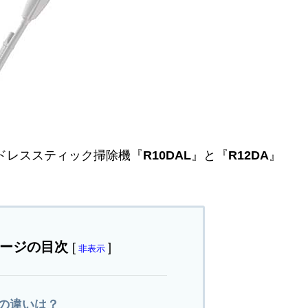
ードレススティック掃除機『
R10DAL
』と『
R12DA
』
ージの目次
[
]
非表示
DAの違いは？