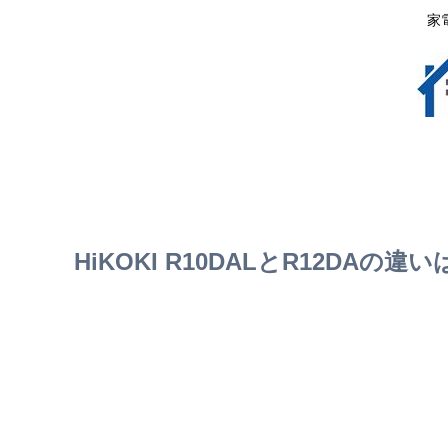
家
HiKOKI R10DALとR12DA