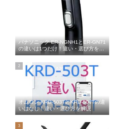
パナソニック ER-NGNH1とER-GN71
の違いは1つだけ！違い・選び方を解
説
オムロン KRD-503TとKRD-508Tの違
いはなし！違い・選び方を解説