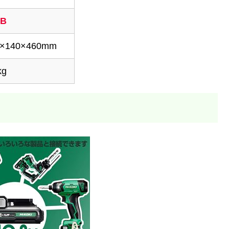
dB
2×140×460mm
kg