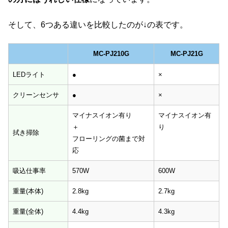
そして、6つある違いを比較したのが↓の表です。
MC-PJ210G
MC-PJ21G
MC-PJ210G
MC-PJ21G
LEDライト
●
×
クリーンセンサ
●
×
マイナスイオン有り
マイナスイオン有
＋
り
拭き掃除
フローリングの菌まで対
応
吸込仕事率
570W
600W
重量(本体)
2.8kg
2.7kg
重量(全体)
4.4kg
4.3kg