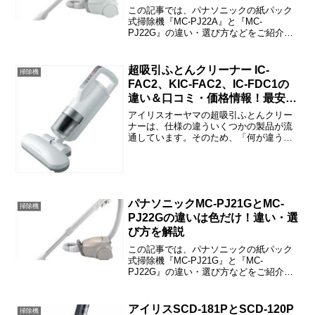
この記事では、パナソニックの紙パック
式掃除機『MC-PJ22A』と『MC-
PJ22G』の違い・選び方などをご紹介し
ています。MC-PJ22AとMC-PJ22Gの違
いは「ヘッド」「吸込仕事率」「機能」
「付属品」「重量」の5つです。
超吸引ふとんクリーナー IC-
掃除機
FAC2、KIC-FAC2、IC-FDC1の
違い＆口コミ・価格情報！最安値
はこちら！！
アイリスオーヤマの超吸引ふとんクリー
ナーは、仕様の違ういくつかの製品が流
通しています。そのため、「何が違う
の？」と戸惑われた方も多いのではない
でしょうか。この記事では『IC-FAC2』
『KIC-FAC2』『IC-FDC1』の違いや口コ
ミ、価...
パナソニックMC-PJ21GとMC-
掃除機
PJ22Gの違いは色だけ！違い・選
び方を解説
この記事では、パナソニックの紙パック
式掃除機『MC-PJ21G』と『MC-
PJ22G』の違い・選び方などをご紹介し
ています。MC-PJ21GとMC-PJ22Gの違
いは本体カラーだけで、機能・性能・付
属品などの違いはありません。
アイリスSCD-181PとSCD-120P
掃除機