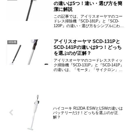
の違いは5つ！違い・選び方を簡
潔に解説
この記事では、アイリスオーヤマのコー
ドレス掃除機『SCD-181P』と『SCD-
120P』の違い・選び方をシンプルにわか
りやすくご紹介しています。
アイリスオーヤマ SCD-131Pと
掃除機
SCD-141Pの違いは9つ！どっち
を選ぶのが正解？
アイリスオーヤマのコードレススティッ
ク掃除機『SCD-131P』と『SCD-141P』
の違いは、「モータ」「サイクロン」
「ヘッド」「付属品」「ほこり感知セン
サ」「充電時間」「モードと連続使用時
間」「バッテリー寿命」「重量」の9つで
す。この記事では、SCD-131PとSCD-
141Pの違い・選び方などをご紹介します
ね。
ハイコーキ R12DA ESWとLSWの違いは
バッテリーだけ！どっちを選ぶのが正
解？