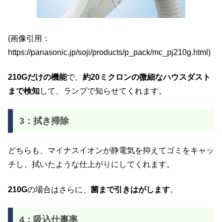
(画像引用：
https://panasonic.jp/soji/products/p_pack/mc_pj210g.html)
210Gだけの機能
で、
約20ミクロンの微細なハウスダスト
まで検知
して、ランプで知らせてくれます。
3：拭き掃除
どちらも、マイナスイオンが静電気を抑えてゴミをキャッ
チし、拭いたような仕上がりにしてくれます。
210G
の場合はさらに、
菌まで引きはがします
。
4：吸込仕事率