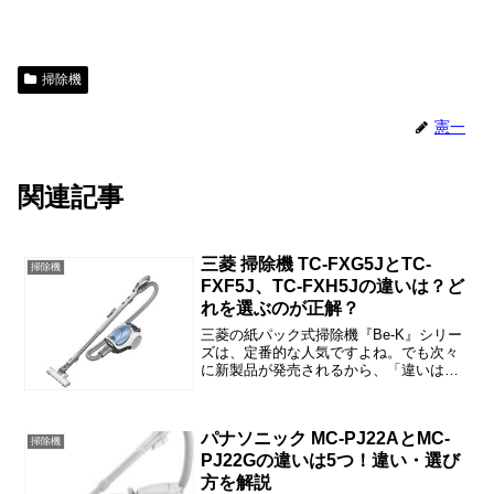
掃除機
憲一
関連記事
三菱 掃除機 TC-FXG5JとTC-
掃除機
FXF5J、TC-FXH5Jの違いは？ど
れを選ぶのが正解？
三菱の紙パック式掃除機『Be-K』シリー
ズは、定番的な人気ですよね。でも次々
に新製品が発売されるから、「違いはな
に？」と戸惑われた方も多いと思いま
す。この記事では、TC-FXF5JとTC-
FXG5J・TC-FXH5Jの違いや口コミ、価
パナソニック MC-PJ22AとMC-
格情報...
掃除機
PJ22Gの違いは5つ！違い・選び
方を解説