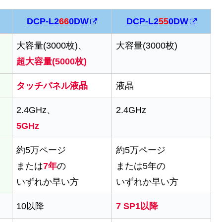
DCP-L2
66
0DW
DCP-L2
55
0DW
大容量(3000枚)、
大容量(3000枚)
超大容量(5000枚)
タッチパネル液晶
液晶
2.4GHz、
2.4GHz
5GHz
約5万ページ
約5万ページ
または
7年
の
または5年の
いずれか早い方
いずれか早い方
10以降
7 SP1以降