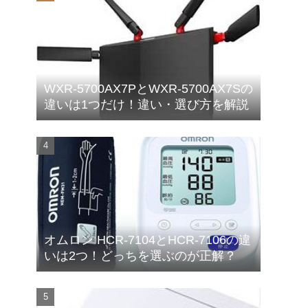
WXR-5700AX7PとWXR-5700AX7Sの
違いは1つだけ！違い・選び方を解説
オムロン HCR-7104とHCR-7106の違
いは2つ！どっちを選ぶのが正解？