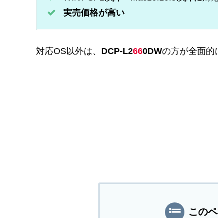
実売価格が高い
対応OS以外は、
DCP-L2
66
0DW
の方が全面的
このペ