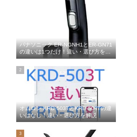
パナソニック ER-NGNH1とER-GN71
の違いは1つだけ！違い・選び方を解
説
オムロン KRD-503TとKRD-508Tの違
いはなし！違い・選び方を解説