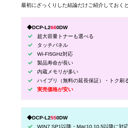
最初にざっくりした結論だけご紹介しておくと
◆DCP-L2
66
0DW
超大容量トナーも選べる
タッチパネル
Wi-FI5GHz対応
製品寿命が長い
内蔵メモリが多い
ハイプリ（無料の延長保証）・トク刷
実売価格が安い
◆DCP-L2
55
0DW
WIN7 SP1以降・Mac10.10.5以降に対