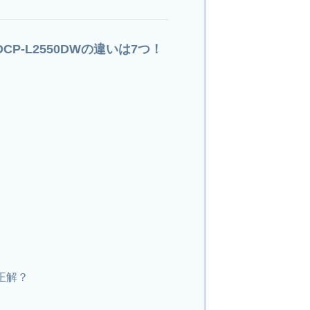
とDCP-L2550DWの違いは7つ！
ス
正解？