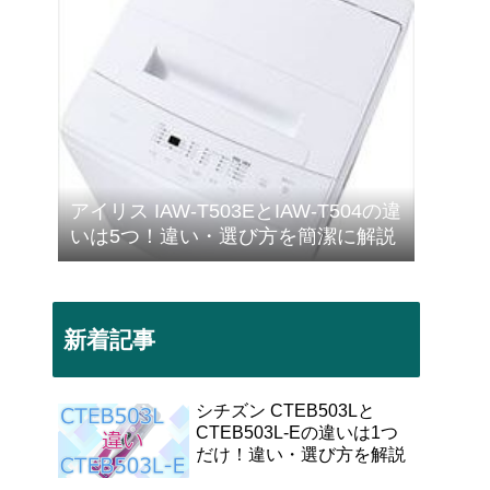
アイリス IAW-T503EとIAW-T504の違
いは5つ！違い・選び方を簡潔に解説
新着記事
シチズン CTEB503Lと
CTEB503L-Eの違いは1つ
だけ！違い・選び方を解説