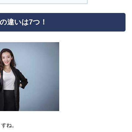
0DWの違いは7つ！
ますね。