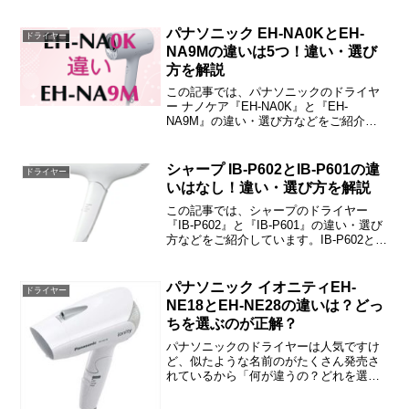
は「ミネラル＆マイナスイオン」「搭載
モード」「折りたためるか」などの6つで
パナソニック EH-NA0KとEH-
ドライヤー
す。
NA9Mの違いは5つ！違い・選び
方を解説
この記事では、パナソニックのドライヤ
ー ナノケア『EH-NA0K』と『EH-
NA9M』の違い・選び方などをご紹介し
ています。EH-NA0KとEH-NA9Mの違い
は「風量」「ナノイー」「付属品」「サ
イズ」「重さ」の5つです。
シャープ IB-P602とIB-P601の違
ドライヤー
いはなし！違い・選び方を解説
この記事では、シャープのドライヤー
『IB-P602』と『IB-P601』の違い・選び
方などをご紹介しています。IB-P602と
IB-P60に違いは無く、まったく同じで
す。
パナソニック イオニティEH-
ドライヤー
NE18とEH-NE28の違いは？どっ
ちを選ぶのが正解？
パナソニックのドライヤーは人気ですけ
ど、似たような名前のがたくさん発売さ
れているから「何が違うの？どれを選べ
ばいいの？」と戸惑われた方も多いと思
います。この記事では、『EH-NE18』と