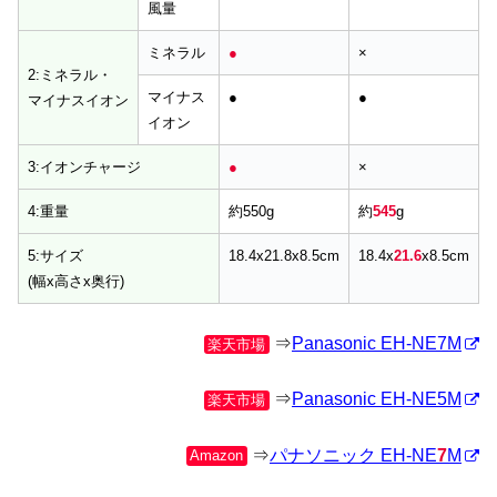
風量
ミネラル
●
×
2:ミネラル・
マイナス
●
●
マイナスイオン
イオン
3:イオンチャージ
●
×
4:重量
約550g
約
545
g
5:サイズ
18.4x21.8x8.5cm
18.4x
21.6
x8.5cm
(幅x高さx奥行)
⇒
Panasonic EH-NE7M
楽天市場
⇒
Panasonic EH-NE5M
楽天市場
⇒
パナソニック EH-NE
7
M
Amazon