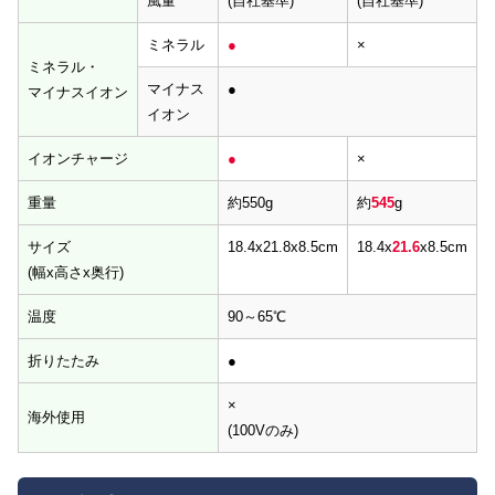
風量
(自社基準)
(自社基準)
ミネラル
●
×
ミネラル・
マイナス
●
マイナスイオン
イオン
イオンチャージ
●
×
重量
約550g
約
545
g
サイズ
18.4x21.8x8.5cm
18.4x
21.6
x8.5cm
(幅x高さx奥行)
温度
90～65℃
折りたたみ
●
×
海外使用
(100Vのみ)