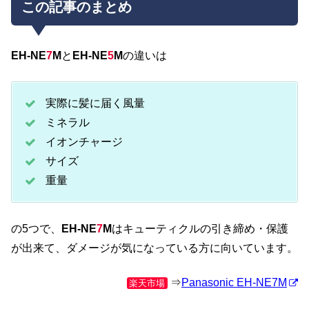
この記事のまとめ
EH-NE
7
M
と
EH-NE
5
M
の違いは
実際に髪に届く風量
ミネラル
イオンチャージ
サイズ
重量
の5つで、
EH-NE
7
M
はキューティクルの引き締め・保護
が出来て、ダメージが気になっている方に向いています。
⇒
Panasonic EH-NE7M
楽天市場