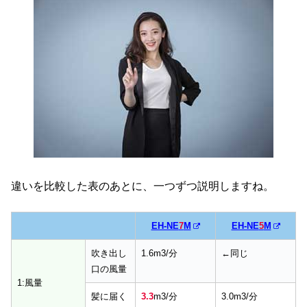
違いを比較した表のあとに、一つずつ説明しますね。
EH-NE
7
M
EH-NE
5
M
吹き出し
1.6m3/分
←同じ
口の風量
1:風量
髪に届く
3.3
m3/分
3.0m3/分