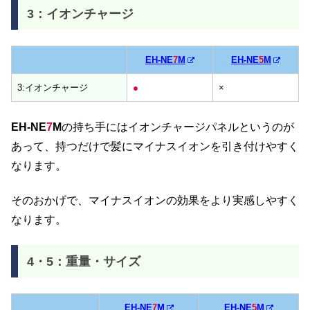
3：イオンチャージ
EH-NE
7
M
EH-NE
5
M
3:イオンチャージ
●
×
EH-NE
7
M
の持ち手にはイオンチャージパネルというのが
あって、持つだけで髪にマイナスイオンを引き付けやすく
なります。
そのおかげで、マイナスイオンの効果をより実感しやすく
なります。
4・5：重量・サイズ
EH-NE
7
M
EH-NE
5
M