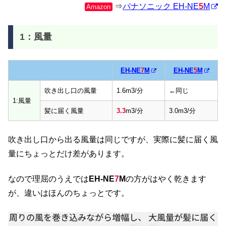
⇒
パナソニック EH-NE
5
M
Amazon
1：風量
EH-NE
7
M
EH-NE
5
M
吹き出し口の風量
1.6m3/分
←同じ
1:風量
髪に届く風量
3.3
m3/分
3.0m3/分
吹き出し口から出る風量は同じですが、実際に髪に届く風
量にちょっとだけ差があります。
なので理屈のうえでは
EH-NE
7
M
の方がはやく乾きます
が、違いはほんのちょっとです。