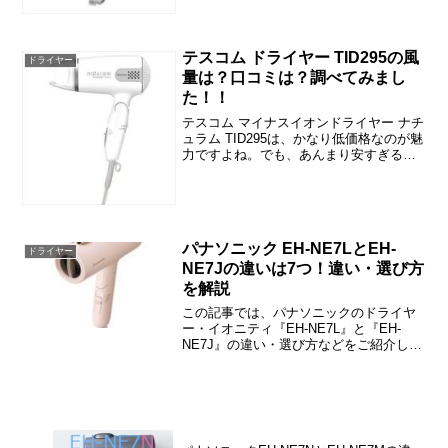
『EH-NE28』の違いや価格情報、口コミ
などをご紹介...
テスコム ドライヤー TID295の風
ドライヤー
量は？口コミは？調べてみまし
た！！
テスコム マイナスイオンドライヤー ナチ
ュラム TID295は、かなり低価格なのが魅
力ですよね。でも、あんまり安すぎるか
ら、性能がどんな感じなのか気になりま
すね……。そこで、風量や口コミなどを
調べてみました。この記事では、『テス
コム ドライ...
パナソニック EH-NE7LとEH-
ドライヤー
NE7Jの違いは7つ！違い・選び方
を解説
この記事では、パナソニックのドライヤ
ー・イオニティ『EH-NE7L』と『EH-
NE7J』の違い・選び方などをご紹介して
います。EH-NE7LとEH-NE7Jの違いは
「風量（乾くはやさ）」「モード」など
の7つです。