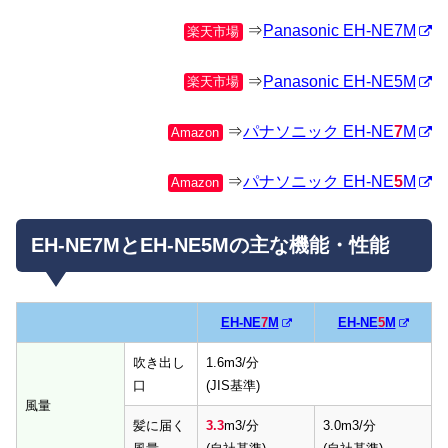
⇒
Panasonic EH-NE7M
楽天市場
⇒
Panasonic EH-NE5M
楽天市場
⇒
パナソニック EH-NE
7
M
Amazon
⇒
パナソニック EH-NE
5
M
Amazon
EH-NE7MとEH-NE5Mの主な機能・性能
EH-NE
7
M
EH-NE
5
M
吹き出し
1.6m3/分
口
(JIS基準)
風量
髪に届く
3.3
m3/分
3.0m3/分