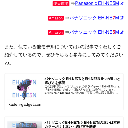
⇒
Panasonic EH-NE5M
楽天市場
⇒
パナソニック EH-NE
7
M
Amazon
⇒
パナソニック EH-NE
5
M
Amazon
また、似ている他モデルについては↓の記事でくわしくご
紹介しているので、ぜひそちらも参考にしてみてください
ね。
パナソニック EH-NE7NとEH-NE5N 5つの違いと
選び方を解説
この記事では、パナソニックのドライヤー『EH-NE7N』と
『EH-NE5N』の違い・選び方などをご紹介しています。
EH-NE7NとEH-NE5Nの違いは「実際に髪に届く風量」
「ミネラル」「イオンチャージパネル」「サイズ」「重
量」の5つです。
kaden-gadget.com
パナソニックEH-NE7NとEH-NE7Mの違いは本体
カラーだけ！違い・選び方を解説