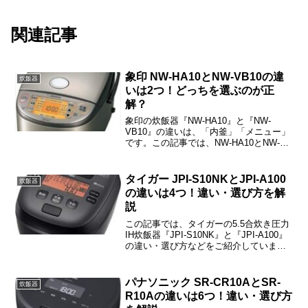
関連記事
象印 NW-HA10とNW-VB10の違
炊飯器
いは2つ！どっちを選ぶのが正
解？
象印の炊飯器『NW-HA10』と『NW-
VB10』の違いは、「内釜」「メニュー」
です。この記事では、NW-HA10とNW-
VB10の違い・選び方などをご紹介します
ね。
タイガー JPI-S10NKとJPI-A100
炊飯器
の違いは4つ！違い・選び方を解
説
この記事では、タイガーの5.5合炊き圧力
IH炊飯器『JPI-S10NK』と『JPI-A100』
の違い・選び方などをご紹介していま
す。JPI-S10NKとJPI-A100の違いは「内
釜」「炊飯プログラム」「保温プログラ
ム」「しゃもじ」の4つです。
パナソニック SR-CR10AとSR-
炊飯器
R10Aの違いは6つ！違い・選び方