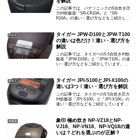
を解説
この記事では、パナソニックの5合炊き圧
力IH炊飯器『SR-CR10A』と『SR-
R10A』の違い・選び方などをご紹介して
います。SR-CR10AとSR-R10Aの違いは
「内釜」「自動調理」「コース」「履歴
呼び出し」「液晶」「本体カラー」の6つ
タイガー JPW-D100とJPW-T100
炊飯器
です。
の違いは色だけ！違い・選び方を
解説
この記事では、タイガーの5.5合炊きIH炊
飯器『JPW-D100』と『JPW-T100』の違
い・選び方などをご紹介しています。
JPW-D100とJPW-T100の違いは色だけ
「本体カラー」だけで、機能・性能・付
属品などはすべて同じです。
タイガー JPI-S100とJPI-X100の
炊飯器
違いは3つ！違い・選び方を解説
この記事では、タイガーの5.5合炊き圧力
IH炊飯器『JPI-S100』と『JPI-X100』の
違い・選び方などをご紹介しています。
JPI-S100とJPI-X100の違いは「遠赤効
果」「液晶」「本体カラー」の3つで、そ
の他は同じです。
象印 極め炊き NP-VZ18とNP-
炊飯器
VJ18、NP-VN18、NP-VQ18の違
いは？どれを選ぶのが正解？