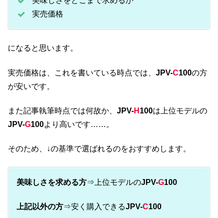
美味しさをどこまで求めるか
実売価格
になると思います。
実売価格は、これを書いている時点では、
JPV-
C
100
の方
が安いです。
また記事執筆時点では何故か、
JPV-
H
100
は上位モデルの
JPV-
G
100
より高いです……。
そのため、↓の基準で選ばれるのをおすすめします。
美味しさを求める方
⇒上位モデルの
JPV-
G
100
上記以外の方
⇒安く購入できる
JPV-
C
100