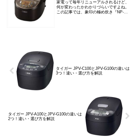
家電って毎年リニューアルされるけど、
何が変わったかわかりづらいですよね。
この記事では、象印の極め炊き『NP-
VZ18』と『NP-VJ18』『NP-VN18』
『NP-VQ18』の違いや価格情報、口コミ
などをご紹介しますね。●象印『NP-
VZ1...
タイガー JPV-C100とJPV-G100の違いは
3つ！違い・選び方を解説
タイガー JPV-A100とJPV-G100の違いは
2つ！違い・選び方を解説