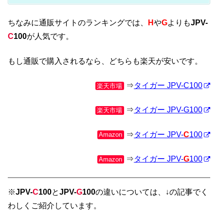
ちなみに通販サイトのランキングでは、
H
や
G
よりも
JPV-
C
100
が人気です。
もし通販で購入されるなら、どちらも楽天が安いです。
⇒
タイガー JPV-C100
楽天市場
⇒
タイガー JPV-G100
楽天市場
⇒
タイガー JPV-
C
100
Amazon
⇒
タイガー JPV-
G
100
Amazon
※
JPV-
C
100
と
JPV-
G
100
の違いについては、↓の記事でく
わしくご紹介しています。