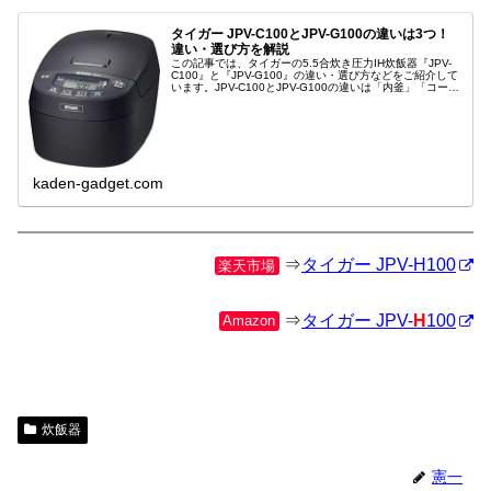
タイガー JPV-C100とJPV-G100の違いは3つ！
違い・選び方を解説
この記事では、タイガーの5.5合炊き圧力IH炊飯器『JPV-
C100』と『JPV-G100』の違い・選び方などをご紹介して
います。JPV-C100とJPV-G100の違いは「内釜」「コー
ス」「本体カラー」の3つです。
kaden-gadget.com
⇒
タイガー JPV-H100
楽天市場
⇒
タイガー JPV-
H
100
Amazon
炊飯器
憲一