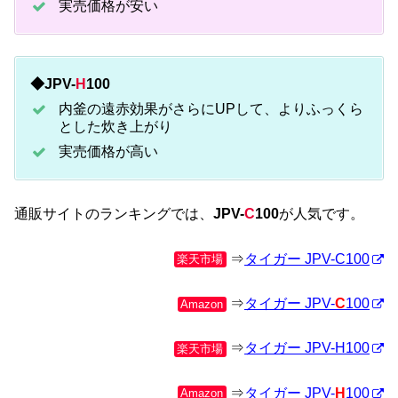
実売価格が安い
◆JPV-
H
100
内釜の遠赤効果がさらにUPして、よりふっくら
とした炊き上がり
実売価格が高い
通販サイトのランキングでは、
JPV-
C
100
が人気です。
⇒
タイガー JPV-C100
楽天市場
⇒
タイガー JPV-
C
100
Amazon
⇒
タイガー JPV-H100
楽天市場
⇒
タイガー JPV-
H
100
Amazon