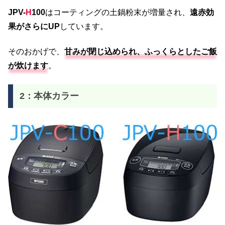
JPV-
H
100
はコーティングの土鍋粉末が増量され、
遠赤効
果がさらにUP
しています。
そのおかげで、
甘みが閉じ込められ、ふっくらとしたご飯
が炊けます
。
2：本体カラー