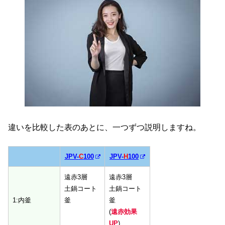
違いを比較した表のあとに、一つずつ説明しますね。
JPV-
C
100
JPV-
H
100
JPV-
C
100
JPV-
H
100
遠赤3層
遠赤3層
土鍋コート
土鍋コート
1:内釜
釜
釜
(
遠赤効果
UP
)