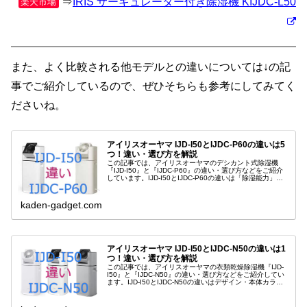
⇒
IRIS サーキュレーター付き除湿機 KIJDC-L50
楽天市場
また、よく比較される他モデルとの違いについては↓の記
事でご紹介しているので、ぜひそちらも参考にしてみてく
ださいね。
アイリスオーヤマ IJD-I50とIJDC-P60の違いは5
つ！違い・選び方を解説
この記事では、アイリスオーヤマのデシカント式除湿機
『IJD-I50』と『IJDC-P60』の違い・選び方などをご紹介
しています。IJD-I50とIJDC-P60の違いは「除湿能力」
「広さの目安」「サイズ」「重量」「本体カラー」の5つ
です。
kaden-gadget.com
アイリスオーヤマ IJD-I50とIJDC-N50の違いは1
つ！違い・選び方を解説
この記事では、アイリスオーヤマの衣類乾燥除湿機『IJD-
I50』と『IJDC-N50』の違い・選び方などをご紹介してい
ます。IJD-I50とIJDC-N50の違いはデザイン・本体カラー
だけで、機能・仕様は同じです。