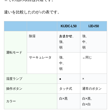
違いを比較したのが↓の表です。
KIJDC-L50
IJD-I50
除湿
おまかせ
、
強、
強、
中、
弱
弱
運転モード
サーキュレータ
強、
←同じ
中、
弱
湿度ランプ
●
×
操作ボタン
タッチ式
通常のボタン
白×黒
白×黒、
カラー
白×白