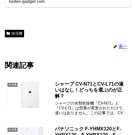
kaden-gadget.com
除湿機
憲一
関連記事
シャープ CV-N71とCV-L71の違
除湿機
いはなし！どっちを選ぶのが正
解？
シャープの衣類乾燥機『CV-N71』と
『CV-L71』は型番が変更されただけで、
違いはありません。この記事では、CV-
N71とCV-L71の違いが選ぶ基準などをご
紹介しますね。
パナソニック F-YHMX120とF-
除湿機
YHPX120、F-YHRX120、F-