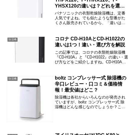
YHSX120の違いは？どれを選ぶ
のが正解？
パナソニックの衣類乾燥除湿機は、定番
人気ですよね。でも似たような型番がた
くさん販売されているから、「違いはな
に？」と戸惑われた方も多いと思いま
す。この記事では、F-YHMX120とF-
YHPX120、F-YHRX120、F-YHSX120
コロナ CD-H10AとCD-H1022の
除湿機
の...
違いは1つ！違い・選び方を解説
この記事では、コロナの衣類乾燥除湿機
『CD-H10A』と『CD-H1022』の違い・選
び方などをご紹介しますね。CD-H10Aと
CD-H1022の違いは「クリアフィンコー
ト」だけで、その他（除湿性能など）は
同じです。
boltz コンプレッサー式 除湿機の
除湿機
辛口レビュー・口コミ＆価格情
報！最安値はどこ？
除湿機は各社からいろんなのが発売され
ていますが、boltz コンプレッサー式 除
湿機はどんな感じなのでしょうか？この
記事では、boltz コンプレッサー式 除湿
機のレビュー・口コミや価格情報などを
ご紹介しますね。boltz コンプレッサー
式...