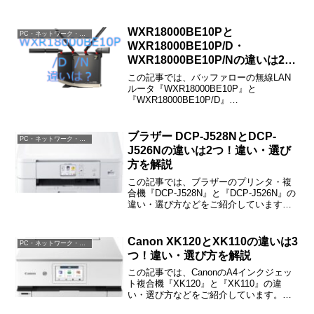
すくシンプルにご紹介しています。
WXR18000BE10Pと
PC・ネットワーク・電子機器
WXR18000BE10P/D・
WXR18000BE10P/Nの違いは2
つ！違い・選び方を解説
この記事では、バッファローの無線LAN
ルータ『WXR18000BE10P』と
『WXR18000BE10P/D』
『WXR18000BE10P/N』の違い・選び方
などをご紹介しています。
WXR18000BE10Pと
ブラザー DCP-J528NとDCP-
PC・ネットワーク・電子機器
WXR18000BE10P/D・
J526Nの違いは2つ！違い・選び
WXR18000BE10P/Nの違いは「販売店」
方を解説
「包装」だけで、機能・性能は同じで
す。
この記事では、ブラザーのプリンタ・複
合機『DCP-J528N』と『DCP-J526N』の
違い・選び方などをご紹介しています。
DCP-J528NとDCP-J526Nの違いは「無線
LAN規格」「ハイプリ」の2つです。
Canon XK120とXK110の違いは3
PC・ネットワーク・電子機器
つ！違い・選び方を解説
この記事では、CanonのA4インクジェッ
ト複合機『XK120』と『XK110』の違
い・選び方などをご紹介しています。
XK120とXK110の違いは「画面サイズ」