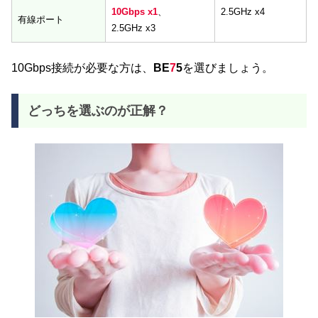
10Gbps x1
、
2.5GHz x4
有線ポート
2.5GHz x3
10Gbps接続が必要な方は、
BE
7
5
を選びましょう。
どっちを選ぶのが正解？