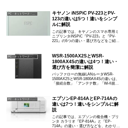
キヤノン iNSPiC PV-223とPV-
PC・ネットワーク・電子機器
123の違いは5つ！違いをシンプ
ルに解説
この記事では、キヤノンのスマホ専用ミ
ニプリンタiNSPiC『PV-223』と『PV-
221』の5つの違い・選び方などをご紹介
しています。
WSR-1500AX2SとWSR-
PC・ネットワーク・電子機器
1800AX4Sの違いは4つ！違い・
選び方を簡潔に解説
バッファローの無線LANルータWSR-
1500AX2SとWSR-1800AX4Sの違いは、
「接続台数」「アンテナ数」「Wi-fi規
格」「有線LAN」の4つです。この記事で
は、WSR-1500AX2SとWSR-1800AX4S
の違い・選び方をご紹介しますね。
エプソンEP-814AとEP-714Aの
PC・ネットワーク・電子機器
違いは7つ！違いをシンプルに解
説
この記事では、エプソンの複合機・プリ
ンタ カラリオ『EP-814A』と『EP-
714A』の違い・選び方などを、わかりや