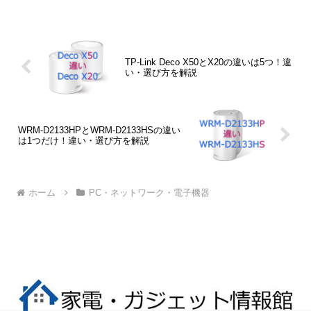
「ネイルシール」「カメラダイレクト
（PictBridge）」の3つで、画質や印刷コ
ストは同じです。
TP-Link Deco X50とX20の違いは5つ！違
い・選び方を解説
WRM-D2133HPとWRM-D2133HSの違い
は1つだけ！違い・選び方を解説
ホーム
PC・ネットワーク・電子機器