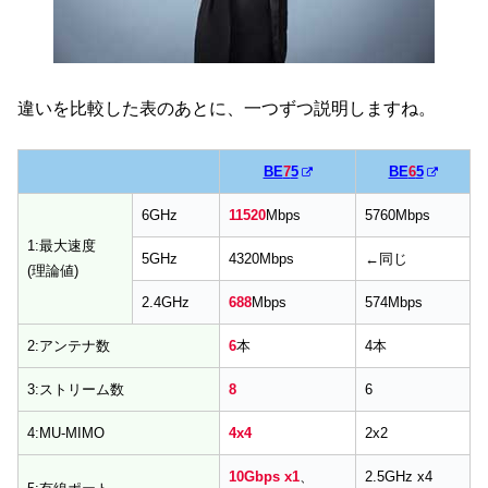
違いを比較した表のあとに、一つずつ説明しますね。
BE
7
5
BE
6
5
6GHz
11520
Mbps
5760Mbps
1:最大速度
5GHz
4320Mbps
←同じ
(理論値)
2.4GHz
688
Mbps
574Mbps
2:アンテナ数
6
本
4本
3:ストリーム数
8
6
4:MU-MIMO
4x4
2x2
10Gbps x1
、
2.5GHz x4