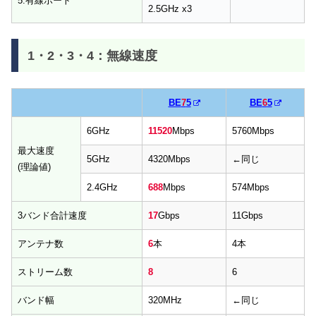
5:有線ポート
2.5GHz x3
1・2・3・4：無線速度
BE
7
5
BE
6
5
6GHz
11520
Mbps
5760Mbps
最大速度
5GHz
4320Mbps
←同じ
(理論値)
2.4GHz
688
Mbps
574Mbps
3バンド合計速度
17
Gbps
11Gbps
アンテナ数
6
本
4本
ストリーム数
8
6
バンド幅
320MHz
←同じ